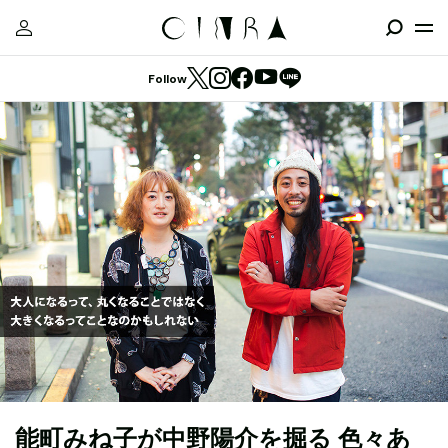
Follow
能町みね子が中野陽介を掘る 色々あ