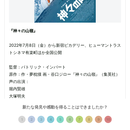
『神々の山嶺』
2022年7月8日（金）から新宿ピカデリー、ヒューマントラス
トシネマ有楽町ほか全国公開
監督：パトリック・インバート
原作：作・夢枕獏 画・谷口ジロー『神々の山嶺』（集英社）
声の出演：
堀内賢雄
大塚明夫
逢坂良太
新たな発見や感動を得ることはできましたか？
今井麻美
配給：ロングライド、東京テアトル
1
2
3
4
5
6
7
8
9
10
サイトを見る