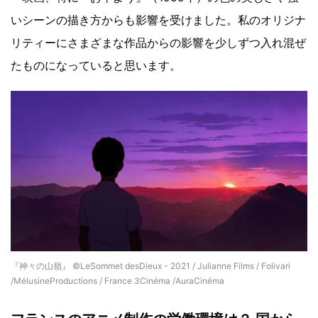
いシーンの描き方からも影響を受けました。私のオリジナ
リティーにさまざまな作品からの影響を少しずつ入れ混ぜ
たものになっていると思います。
『神々の山嶺』 ©LeSommet desDieux - 2021 / Julianne Films / Folivari
/MélusineProductions / France 3Cinéma /AuraCinéma