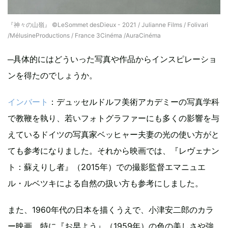
『神々の山嶺』 ©LeSommet desDieux - 2021 / Julianne Films / Folivari
/MélusineProductions / France 3Cinéma /AuraCinéma
─具体的にはどういった写真や作品からインスピレーショ
ンを得たのでしょうか。
インバート
：デュッセルドルフ美術アカデミーの写真学科
で教鞭を執り、若いフォトグラファーにも多くの影響を与
えているドイツの写真家ベッヒャー夫妻の光の使い方がと
ても参考になりました。それから映画では、『レヴェナン
ト：蘇えりし者』（2015年）での撮影監督エマニュエ
ル・ルベツキによる自然の扱い方も参考にしました。
また、1960年代の日本を描くうえで、小津安二郎のカラ
ー映画、特に『お早よう』（1959年）の色の美しさや強