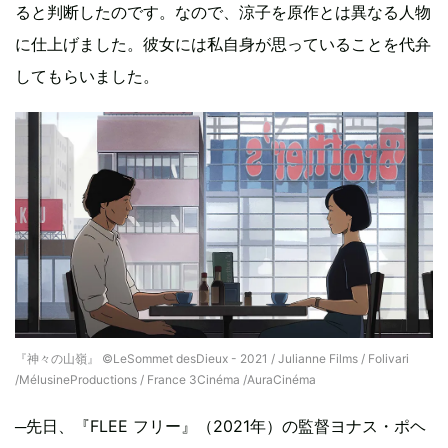
ると判断したのです。なので、涼子を原作とは異なる人物
に仕上げました。彼女には私自身が思っていることを代弁
してもらいました。
『神々の山嶺』 ©LeSommet desDieux - 2021 / Julianne Films / Folivari
/MélusineProductions / France 3Cinéma /AuraCinéma
─先日、『FLEE フリー』（2021年）の監督ヨナス・ポヘ