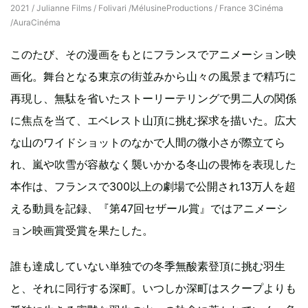
2021 / Julianne Films / Folivari /MélusineProductions / France 3Cinéma
/AuraCinéma
このたび、その漫画をもとにフランスでアニメーション映
画化。舞台となる東京の街並みから山々の風景まで精巧に
再現し、無駄を省いたストーリーテリングで男二人の関係
に焦点を当て、エベレスト山頂に挑む探求を描いた。広大
な山のワイドショットのなかで人間の微小さが際立てら
れ、嵐や吹雪が容赦なく襲いかかる冬山の畏怖を表現した
本作は、フランスで300以上の劇場で公開され13万人を超
える動員を記録、『第47回セザール賞』ではアニメーシ
ョン映画賞受賞を果たした。
誰も達成していない単独での冬季無酸素登頂に挑む羽生
と、それに同行する深町。いつしか深町はスクープよりも