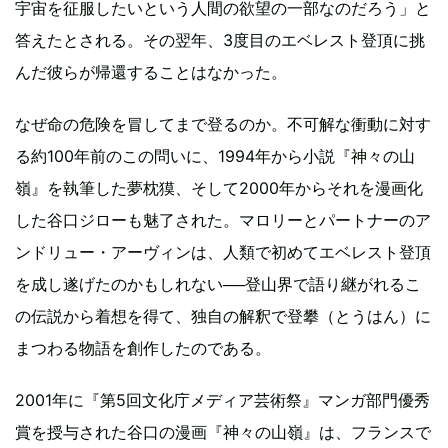
宇宙を征服したいという人間の欲望の一部なのだろう」と
答えたとされる。その翌年、3度目のエベレスト登頂に挑
んだ彼らが帰還することはなかった。
なぜ命の危険を冒してまで登るのか。不可解な衝動に対す
る約100年前のこの問いに、1994年から小説『神々の山
嶺』を執筆した夢枕獏、そして2000年からそれを漫画化
した谷口ジローも魅了された。マロリーとパートナーのア
ンドリュー・アーヴィンは、人類で初めてエベレスト登頂
を成し遂げたのかもしれない──登山界で語り継がれるこ
の伝説から着想を得て、独自の解釈で登攀（とうはん）に
まつわる物語を創作したのである。
2001年に『第5回文化庁メディア芸術祭』マンガ部門優秀
賞を授与された谷口の漫画『神々の山嶺』は、フランスで