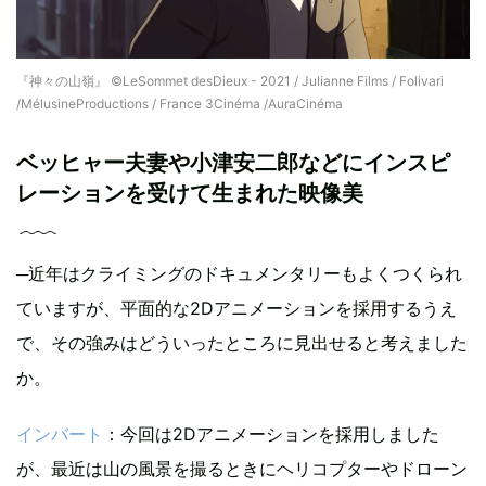
『神々の山嶺』 ©LeSommet desDieux - 2021 / Julianne Films / Folivari
/MélusineProductions / France 3Cinéma /AuraCinéma
ベッヒャー夫妻や小津安二郎などにインスピ
レーションを受けて生まれた映像美
─近年はクライミングのドキュメンタリーもよくつくられ
ていますが、平面的な2Dアニメーションを採用するうえ
で、その強みはどういったところに見出せると考えました
か。
インバート
：今回は2Dアニメーションを採用しました
が、最近は山の風景を撮るときにヘリコプターやドローン