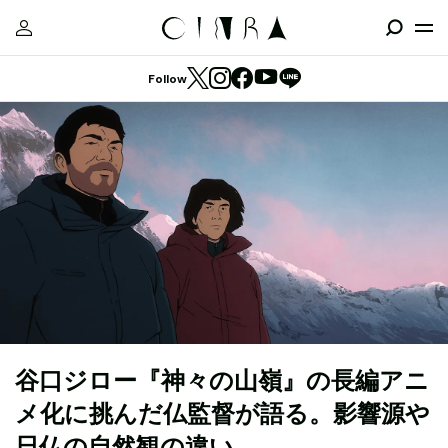
Follow
谷口ジロー『神々の山嶺』の長編アニ
メ化に挑んだ仏監督が語る。影響源や
日仏の自然観の違い