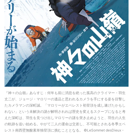
『神々の山嶺』あらすじ：何年も前に消息を絶った孤高のクライマー・羽生
丈二が、ジョージ・マロリーの遺品と思われるカメラを手にする姿を目撃し
たカメラマンの深町誠。「マロリーがエベレスト初登頂を成し遂げたかもし
れない」という未解決の謎が解明されれば歴史を変えるスクープになると考
えた深町は、羽生を見つけ出しマロリーの謎を突き止めようと、羽生の人生
の軌跡を追い始める。やがて二人の運命は交差し、不可能とされる冬季エベ
レスト南西壁無酸素単独登頂に挑むこととなる。 ©LeSommet desDieux -