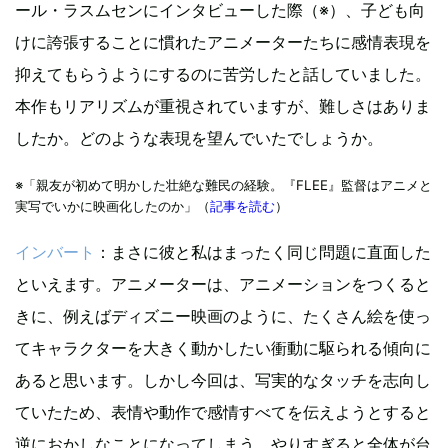
ール・ラスムセンにインタビューした際（※）、子ども向
けに誇張することに慣れたアニメーターたちに感情表現を
抑えてもらうようにするのに苦労したと話していました。
本作もリアリズムが重視されていますが、難しさはありま
したか。どのような表現を望んでいたでしょうか。
※「親友が初めて明かした壮絶な難民の経験。『FLEE』監督はアニメと
実写でいかに映画化したのか」（
記事を読む
）
インバート
：まさに彼と私はまったく同じ問題に直面した
といえます。アニメーターは、アニメーションをつくると
きに、例えばディズニー映画のように、たくさん絵を使っ
てキャラクターを大きく動かしたい衝動に駆られる傾向に
あると思います。しかし今回は、写実的なタッチを志向し
ていたため、表情や動作で感情すべてを伝えようとすると
逆におかしなことになってしまう。やりすぎると全体が台