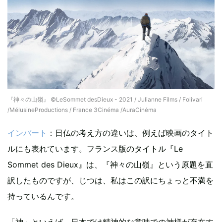
『神々の山嶺』 ©LeSommet desDieux - 2021 / Julianne Films / Folivari
/MélusineProductions / France 3Cinéma /AuraCinéma
インバート
：日仏の考え方の違いは、例えば映画のタイト
ルにも表れています。フランス版のタイトル『Le
Sommet des Dieux』は、『神々の山嶺』という原題を直
訳したものですが、じつは、私はこの訳にちょっと不満を
持っているんです。
「神」といえば、日本では精神的な意味での神様が存在す