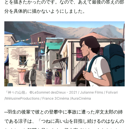
とを描きたかったのです。なので、あえて最後の答えの部
分を具体的に描かないようにしました。
『神々の山嶺』 ©LeSommet desDieux - 2021 / Julianne Films / Folivari
/MélusineProductions / France 3Cinéma /AuraCinéma
─羽生の後輩で彼との登攀中に事故に遭った岸文太郎の姉
である涼子は、「つねに高い山を目指し続けるのはなんの