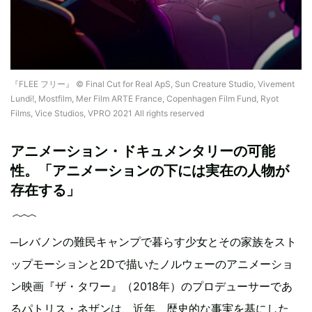
『FLEE フリー』 © Final Cut for Real ApS, Sun Creature Studio, Vivement
Lundi!, Mostfilm, Mer Film ARTE France, Copenhagen Film Fund, Ryot
Films, Vice Studios, VPRO 2021 All rights reserved
アニメーション・ドキュメンタリーの可能
性。「アニメーションの下には実在の人物が
存在する」
─レバノンの難民キャンプで暮らす少女とその家族をスト
ップモーションと2Dで描いたノルウェーのアニメーショ
ン映画『ザ・タワー』（2018年）のプロデューサーであ
るパトリス・ネザンは、近年、歴史的な事実を基にした