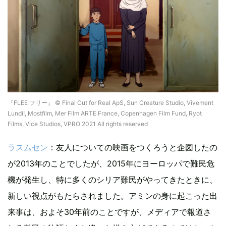
『FLEE フリー』 © Final Cut for Real ApS, Sun Creature Studio, Vivement
Lundi!, Mostfilm, Mer Film ARTE France, Copenhagen Film Fund, Ryot
Films, Vice Studios, VPRO 2021 All rights reserved
ラスムセン
：友人についての映画をつくろうと企図したの
が2013年のことでしたが、2015年にヨーロッパで難民危
機が発生し、特に多くのシリア難民がやってきたときに、
新しい視点がもたらされました。アミンの身に起こった出
来事は、およそ30年前のことですが、メディアで報道さ