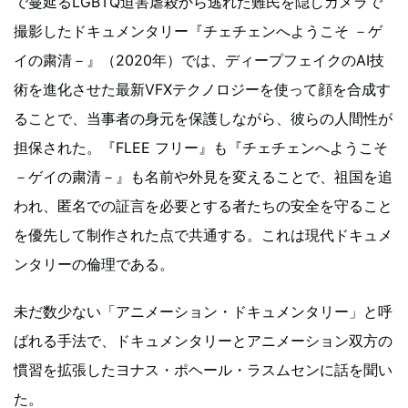
で蔓延るLGBTQ迫害虐殺から逃れた難民を隠しカメラで
撮影したドキュメンタリー『チェチェンへようこそ －ゲ
イの粛清－』（2020年）では、ディープフェイクのAI技
術を進化させた最新VFXテクノロジーを使って顔を合成す
ることで、当事者の身元を保護しながら、彼らの人間性が
担保された。『FLEE フリー』も『チェチェンへようこそ
－ゲイの粛清－』も名前や外見を変えることで、祖国を追
われ、匿名での証言を必要とする者たちの安全を守ること
を優先して制作された点で共通する。これは現代ドキュメ
ンタリーの倫理である。
未だ数少ない「アニメーション・ドキュメンタリー」と呼
ばれる手法で、ドキュメンタリーとアニメーション双方の
慣習を拡張したヨナス・ポヘール・ラスムセンに話を聞い
た。