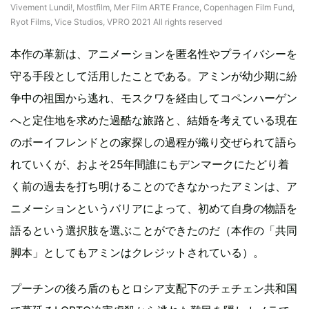
Vivement Lundi!, Mostfilm, Mer Film ARTE France, Copenhagen Film Fund,
Ryot Films, Vice Studios, VPRO 2021 All rights reserved
本作の革新は、アニメーションを匿名性やプライバシーを
守る手段として活用したことである。アミンが幼少期に紛
争中の祖国から逃れ、モスクワを経由してコペンハーゲン
へと定住地を求めた過酷な旅路と、結婚を考えている現在
のボーイフレンドとの家探しの過程が織り交ぜられて語ら
れていくが、およそ25年間誰にもデンマークにたどり着
く前の過去を打ち明けることのできなかったアミンは、ア
ニメーションというバリアによって、初めて自身の物語を
語るという選択肢を選ぶことができたのだ（本作の「共同
脚本」としてもアミンはクレジットされている）。
プーチンの後ろ盾のもとロシア支配下のチェチェン共和国