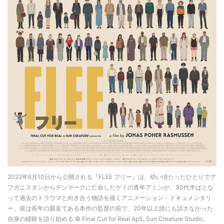
2022年6月10日から公開される『FLEE フリー』は、幼い頃たったひとりでア
フガニスタンからデンマークに亡命したゲイの青年アミンが、30代半ばとな
って過去のトラウマと向き合う物語を描くアニメーション・ドキュメンタリ
ー。彼は長年の親友である本作の監督の前で、20年以上誰にも話さなかった
自身の経験を語り始める © Final Cut for Real ApS, Sun Creature Studio,