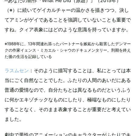
─あなたの前作『What He Did（原題）』（2015年）
（※）に続いてゲイカルチャーの温かさを描きつつ、決し
てアミンがゲイであることを強調していないことも重要で
すね。クィア表象にはどのような意識を持っていますか。
※1988年に、13年間連れ添ったパートナーを嫉妬から殺害したデンマー
クの作家イェンス・ミカエル・シャウのドキュメンタリー。刑期を終え
た後の生活を記録している
ラスムセン
：そのように描写することは、私にとっては本
当にごく自然なことでした。ふたりの人間のあいだにある
普通の愛情なので、自分たちとは異なるものだというふう
に何かエキゾチックなものにしたり、極端なものにしたり
することなく、そのまま表象することが重要だと考えてい
ました。
劇中で男性のアニメーションのキャラクターがふたりでキ