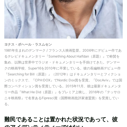
ヨナス・ポヘール・ラスムセン
1981年生まれのデンマーク / フランス人映画監督。2006年にデビュー作であ
るテレビドキュメンタリー『Something About Halfdan（原題）』で称賛を
集め、以降は世界中でラジオ・ドキュメンタリーを手掛けてきた。デンマー
クの映画学校、Super16を2010年に卒業している。彼の長編映画デビュー作
『Searching for Bill（原題）』（2012年）はドキュメンタリーとフィクショ
ンのミックスで、『CPH:DOX』でNordic Dox賞を受賞。『DocAviv』では国
際コンペティション賞を受賞している。2015年11月、彼は最新ドキュメンタ
リー作品『What He Did（原題）』をプレミア上映し、2016年の『テッサロ
ニキ映画祭』で名誉あるFipresci賞（国際映画批評家連盟賞）を受賞してい
る。
難民であることは置かれた状況であって、彼