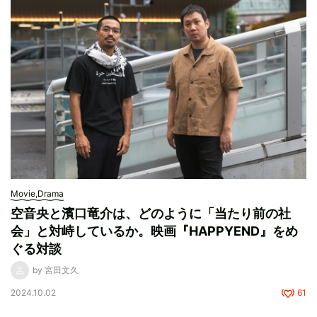
Movie,Drama
空音央と濱口竜介は、どのように「当たり前の社
会」と対峙しているか。映画『HAPPYEND』をめ
ぐる対談
by 宮田文久
2024.10.02
61