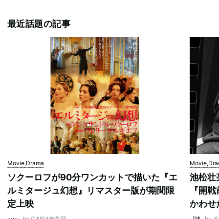
最近話題の記事
Movie,Drama
Movie,Dr
ソクーロフが90分ワンカットで描いた『エ
池松壮
ルミタージュ幻想』リマスター版が期間限
『開戦
定上映
かわせ
by CINRA編集部
by I