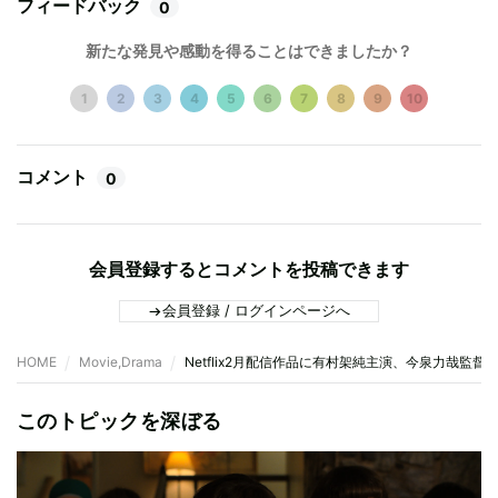
フィードバック
0
新たな発見や感動を得ることはできましたか？
1
2
3
4
5
6
7
8
9
10
コメント
0
会員登録するとコメントを投稿できます
会員登録 / ログインページへ
HOME
Movie,Drama
Netflix2月配信作品に有村架純主演、今泉力哉
このトピックを深ぼる