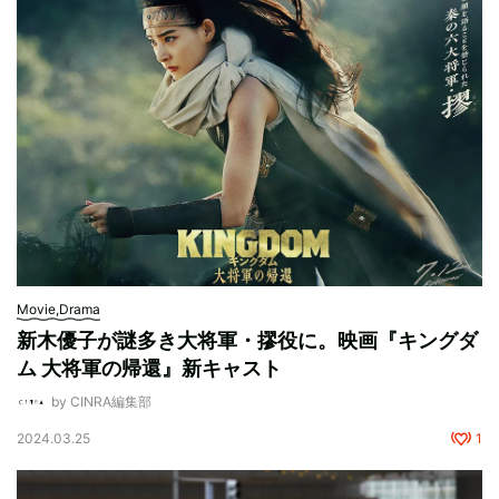
Movie,Drama
新木優子が謎多き大将軍・摎役に。映画『キングダ
ム 大将軍の帰還』新キャスト
by CINRA編集部
2024.03.25
1