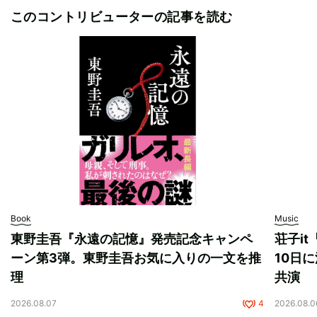
このコントリビューターの記事を読む
Book
Music
東野圭吾『永遠の記憶』発売記念キャンペ
荘子i
ーン第3弾。東野圭吾お気に入りの一文を推
10日に
理
共演
2026.08.07
4
2026.08.0