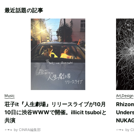
最近話題の記事
Music
Art,Design
荘子it『人生劇場』リリースライブが10月
Rhizo
10日に渋谷WWWで開催。illicit tsuboiと
Unde
共演
NUK
by CINRA編集部
by 