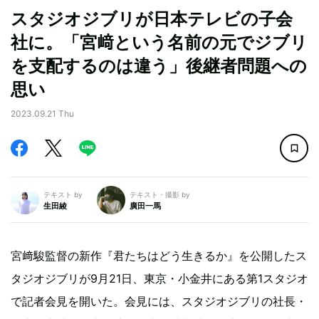
スタジオジブリが日本テレビの子会
社に。「宮﨑という名前の元でジブリ
を支配するのは違う」後継者問題への
思い
2023.09.21 Thu
テキスト by
テキスト・撮影 by
生田綾
廣田一馬
宮﨑駿監督の新作『君たちはどう生きるか』を公開したス
タジオジブリが9月21日、東京・小金井にある第1スタジオ
で記者会見を開いた。会見には、スタジオジブリの社長・