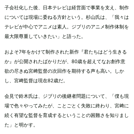
子会社化した後、日本テレビは経営面で事業を支え、制作
については現場に委ねる方針という。杉山氏は、「我々は
テレビが中心でアニメは素人。ジブリのアニメ制作体制を
最大限尊重していきたい」と語った。
およそ7年をかけて制作された新作『君たちはどう生きる
か』が公開されたばかりだが、80歳を超えてなお創作意
欲の尽きぬ宮﨑監督の次回作を期待する声も高い。しか
し、宮﨑監督は現在82歳だ。
会見で鈴木氏は、ジブリの後継者問題について、「僕も現
場で色々やってみたが、ことごとく失敗に終わり、宮﨑に
続く有望な監督を育成するということの困難さを知りまし
た」と明かす。