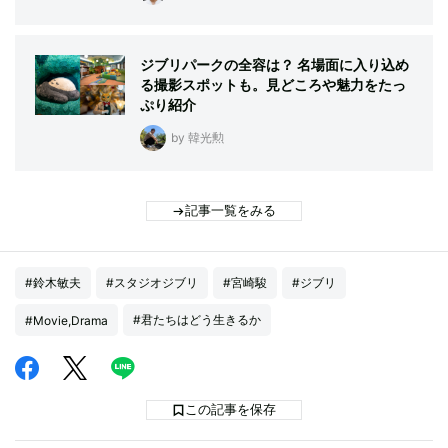
ジブリパークの全容は？ 名場面に入り込め
る撮影スポットも。見どころや魅力をたっ
ぷり紹介
by 韓光勲
記事一覧をみる
#鈴木敏夫
#スタジオジブリ
#宮崎駿
#ジブリ
#君たちはどう生きるか
#Movie,Drama
この記事を保存