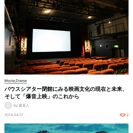
Movie,Drama
バウスシアター閉館にみる映画文化の現在と未来、
そして「爆音上映」のこれから
by 森直人
2014.04.17
2