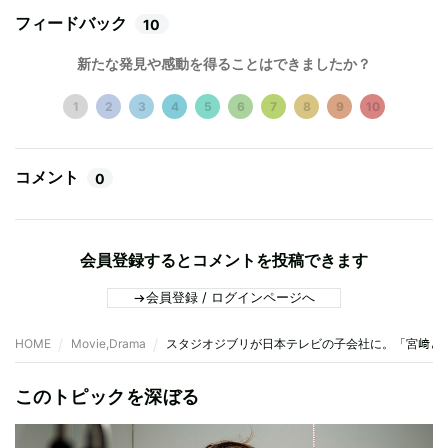
フィードバック
10
新たな発見や感動を得ることはできましたか？
1
2
3
4
5
6
7
8
9
10
コメント
0
会員登録するとコメントを投稿できます
会員登録 / ログインページへ
HOME
Movie,Drama
スタジオジブリが日本テレビの子会社に。「宮﨑と
このトピックを深ぼる