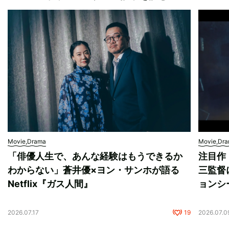
Movie,Drama
Movie,Dr
「俳優人生で、あんな経験はもうできるか
注目作
わからない」蒼井優×ヨン・サンホが語る
三監督
Netflix『ガス人間』
ョンシ
2026.07.17
19
2026.07.0