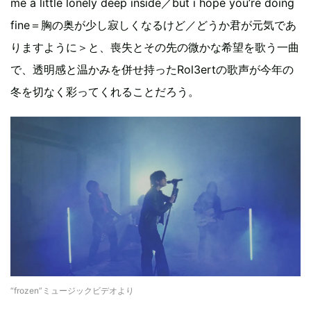
me a little lonely deep inside／but i hope you’re doing
fine＝胸の奥が少し寂しくなるけど／どうか君が元気であ
りますように＞と、喪失とその先の微かな希望を歌う一曲
で、透明感と温かみを併せ持ったRol3ertの歌声が今年の
冬を切なく彩ってくれることだろう。
“frozen”ミュージックビデオより