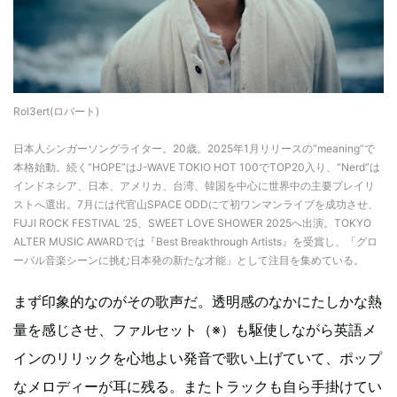
Rol3ert(ロバート)
日本人シンガーソングライター。20歳。2025年1月リリースの“meaning”で
本格始動。続く“HOPE”はJ-WAVE TOKIO HOT 100でTOP20入り、“Nerd”は
インドネシア、日本、アメリカ、台湾、韓国を中心に世界中の主要プレイリ
ストへ選出。7月には代官山SPACE ODDにて初ワンマンライブを成功させ、
FUJI ROCK FESTIVAL ’25、SWEET LOVE SHOWER 2025へ出演。TOKYO
ALTER MUSIC AWARDでは『Best Breakthrough Artists』を受賞し、「グロ
ーバル音楽シーンに挑む日本発の新たな才能」として注目を集めている。
まず印象的なのがその歌声だ。透明感のなかにたしかな熱
量を感じさせ、ファルセット（※）も駆使しながら英語メ
インのリリックを心地よい発音で歌い上げていて、ポップ
なメロディーが耳に残る。またトラックも自ら手掛けてい