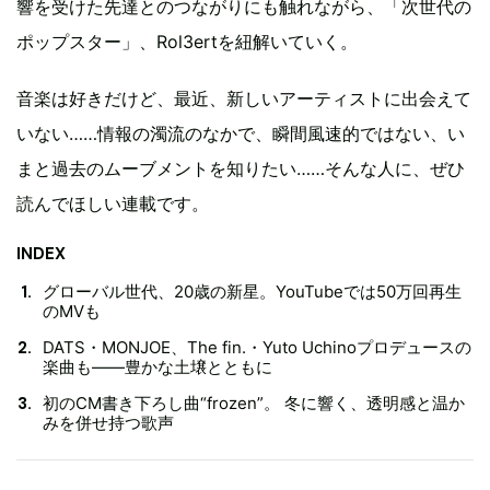
響を受けた先達とのつながりにも触れながら、「次世代の
ポップスター」、Rol3ertを紐解いていく。
音楽は好きだけど、最近、新しいアーティストに出会えて
いない……情報の濁流のなかで、瞬間風速的ではない、い
まと過去のムーブメントを知りたい……そんな人に、ぜひ
読んでほしい連載です。
INDEX
グローバル世代、20歳の新星。YouTubeでは50万回再生
のMVも
DATS・MONJOE、The fin.・Yuto Uchinoプロデュースの
楽曲も——豊かな土壌とともに
初のCM書き下ろし曲“frozen”。 冬に響く、透明感と温か
みを併せ持つ歌声