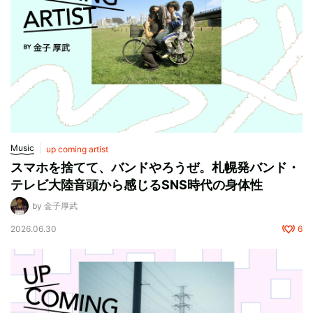
Music
up coming artist
スマホを捨てて、バンドやろうぜ。札幌発バンド・
テレビ大陸音頭から感じるSNS時代の身体性
by 金子厚武
2026.06.30
6