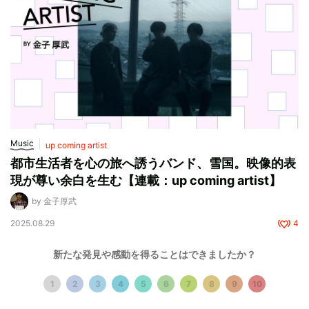
Music
up coming artist
都市生活者を心の旅へ誘うバンド、雪国。映像的表
現が尊い余白を生む【連載：up coming artist】
by 金子厚武
2025.08.29
4
新たな発見や感動を得ることはできましたか？
1
2
3
4
5
6
7
8
9
10