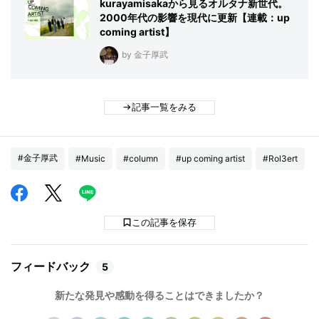
kurayamisakaから見るオルタナ新世代。
2000年代の影響を現代に更新【連載：up
coming artist】
by 金子厚武
記事一覧をみる
#金子厚武
#Music
#column
#up coming artist
#Rol3ert
この記事を保存
フィードバック
5
新たな発見や感動を得ることはできましたか？