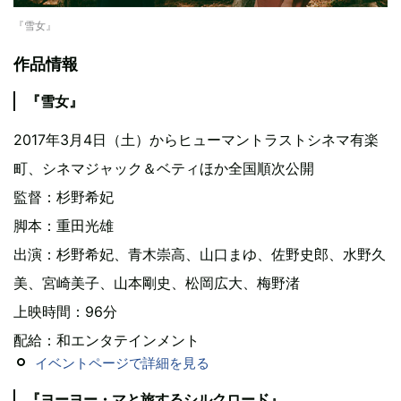
『雪女』
作品情報
『雪女』
2017年3月4日（土）からヒューマントラストシネマ有楽
町、シネマジャック＆ベティほか全国順次公開
監督：杉野希妃
脚本：重田光雄
出演：杉野希妃、青木崇高、山口まゆ、佐野史郎、水野久
美、宮崎美子、山本剛史、松岡広大、梅野渚
上映時間：96分
配給：和エンタテインメント
イベントページで詳細を見る
『ヨーヨー・マと旅するシルクロード』