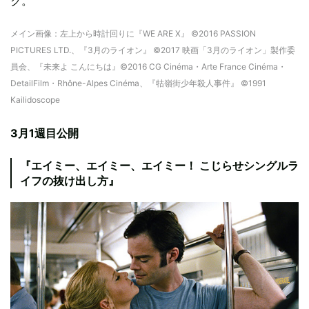
ク。
メイン画像：左上から時計回りに『WE ARE X』 ©2016 PASSION
PICTURES LTD.、『3月のライオン』 ©2017 映画「3月のライオン」製作委
員会、『未来よ こんにちは』©2016 CG Cinéma・Arte France Cinéma・
DetailFilm・Rhône-Alpes Cinéma、『牯嶺街少年殺人事件』 ©1991
Kailidoscope
3月1週目公開
『エイミー、エイミー、エイミー！ こじらせシングルラ
イフの抜け出し方』