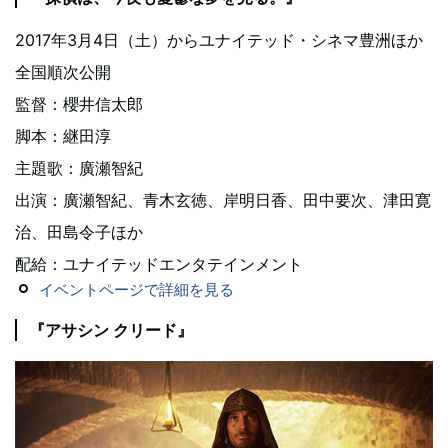
2017年3月4日（土）からユナイテッド・シネマ豊洲ほか
全国順次公開
監督：櫻井信太郎
脚本：継田淳
主題歌：廣瀬智紀
出演：廣瀬智紀、青木玄徳、岸明日香、田中要次、津田寛
治、田島令子ほか
配給：ユナイテッドエンタテインメント
イベントページで詳細を見る
『アサシン クリード』