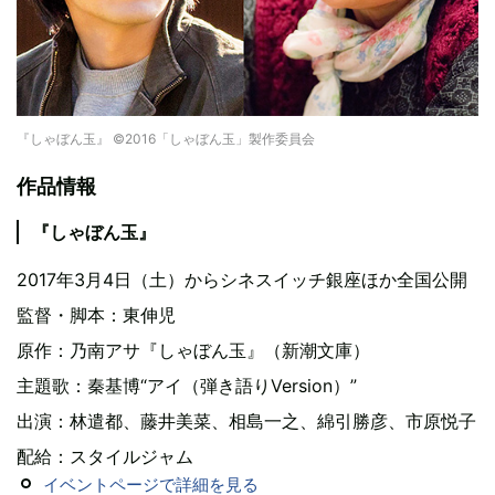
『しゃぼん玉』 ©2016「しゃぼん玉」製作委員会
作品情報
『しゃぼん玉』
2017年3月4日（土）からシネスイッチ銀座ほか全国公開
監督・脚本：東伸児
原作：乃南アサ『しゃぼん玉』（新潮文庫）
主題歌：秦基博“アイ（弾き語りVersion）”
出演：林遣都、藤井美菜、相島一之、綿引勝彦、市原悦子
配給：スタイルジャム
イベントページで詳細を見る