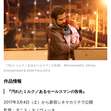
『汚れたミルク／あるセールスマンの告発』 ©Cinemorphic, Sikhya
Entertainment & ASAP Films 2014
作品情報
『汚れたミルク／あるセールスマンの告発』
2017年3月4日（土）から新宿シネマカリテで公開
監督：ダニス・タノヴィッチ