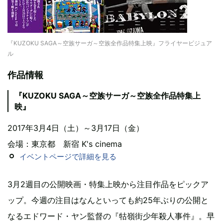
『KUZOKU SAGA～空族サーガ～空族全作品特集上映』フライヤービジュア
ル
作品情報
『KUZOKU SAGA～空族サーガ～空族全作品特集上
映』
2017年3月4日（土）～3月17日（金）
会場：東京都 新宿 K's cinema
イベントページで詳細を見る
3月2週目の公開映画・特集上映から注目作品をピックア
ップ。今週の注目はなんといっても約25年ぶりの公開と
なるエドワード・ヤン監督の『牯嶺街少年殺人事件』。早