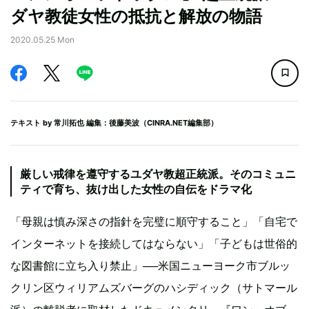
ダヤ教徒女性の抵抗と解放の物語
2020.05.25 Mon
テキスト by
常川拓也
編集：後藤美波（CINRA.NET編集部）
厳しい戒律を遵守するユダヤ教超正統派。そのコミュニ
ティで育ち、抜け出した女性の自伝をドラマ化
「母親は慎み深さの指針を完璧に順守すること」「自宅で
インターネットを接続してはならない」「子どもは世俗的
な図書館に立ち入り禁止」──米国ニューヨーク市ブルッ
クリン区ウィリアムズバーグのハシディック（サトマール