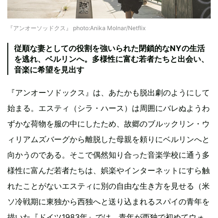
『アンオーソッドクス』 photo:Anika Molnar/Netflix
従順な妻としての役割を強いられた閉鎖的なNYの生活
を逃れ、ベルリンへ。多様性に富む若者たちと出会い、
音楽に希望を見出す
『アンオーソドックス』は、あたかも脱出劇のようにして
始まる。エスティ（シラ・ハース）は周囲にバレぬようわ
ずかな荷物を服の中にしたため、故郷のブルックリン・ウ
ィリアムズバーグから離脱した母親を頼りにベルリンへと
向かうのである。そこで偶然知り合った音楽学校に通う多
様性に富んだ若者たちは、娯楽やインターネットにすら触
れたことがないエスティに別の自由な生き方を見せる（米
ソ冷戦期に東独から西独へと送り込まれるスパイの青年を
描いた『ドイツ1983年』では、青年が西独で初めてウォ