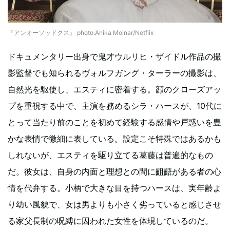
『アンオーソッドクス』 photo:Anika Molnar/Netflix
ドキュメンタリー出身で鬼才ウルリヒ・ザイドル作品の撮
影監督でも知られるヴォルフガング・ターラーの撮影は、
自然光を駆使し、エスティに密着する。顔のクローズアッ
プを重視する中で、主演を務めるシラ・ハースが、10代に
とって当たり前のことを初めて経験する感情や戸惑いを豊
かな表情で微細に表している。設定こそ特殊ではあるかも
しれないが、エスティを駆り立てる葛藤は普遍的なもの
だ。彼女は、自身の内面と理想との間に齟齬がある者の心
情を代弁する。小柄で大きな目を持つハースは、実年齢よ
り幼い風貌で、女は男よりも小さく劣っていると感じさせ
る家父長制の呪縛に囚われた女性を体現しているのだ。