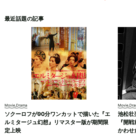
最近話題の記事
Movie,Drama
Movie,Dr
ソクーロフが90分ワンカットで描いた『エ
池松壮
ルミタージュ幻想』リマスター版が期間限
『開戦
定上映
かわせ