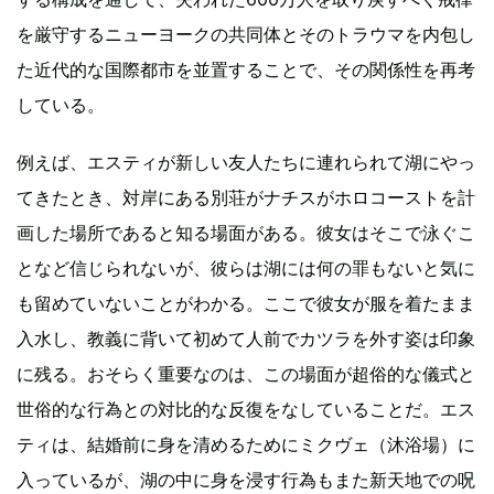
を厳守するニューヨークの共同体とそのトラウマを内包し
た近代的な国際都市を並置することで、その関係性を再考
している。
例えば、エスティが新しい友人たちに連れられて湖にやっ
てきたとき、対岸にある別荘がナチスがホロコーストを計
画した場所であると知る場面がある。彼女はそこで泳ぐこ
となど信じられないが、彼らは湖には何の罪もないと気に
も留めていないことがわかる。ここで彼女が服を着たまま
入水し、教義に背いて初めて人前でカツラを外す姿は印象
に残る。おそらく重要なのは、この場面が超俗的な儀式と
世俗的な行為との対比的な反復をなしていることだ。エス
ティは、結婚前に身を清めるためにミクヴェ（沐浴場）に
入っているが、湖の中に身を浸す行為もまた新天地での呪