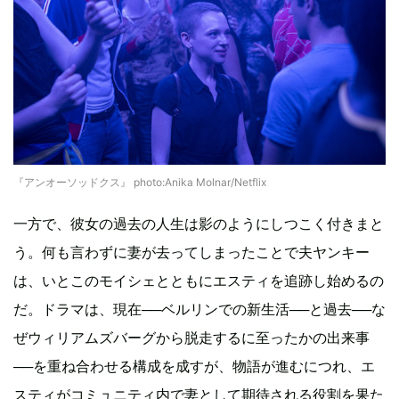
『アンオーソッドクス』 photo:Anika Molnar/Netflix
一方で、彼女の過去の人生は影のようにしつこく付きまと
う。何も言わずに妻が去ってしまったことで夫ヤンキー
は、いとこのモイシェとともにエスティを追跡し始めるの
だ。ドラマは、現在──ベルリンでの新生活──と過去──な
ぜウィリアムズバーグから脱走するに至ったかの出来事
──を重ね合わせる構成を成すが、物語が進むにつれ、エ
スティがコミュニティ内で妻として期待される役割を果た