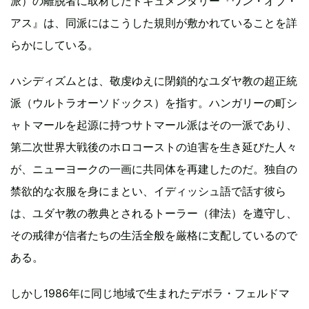
派）の離脱者に取材したドキュメンタリー『ワン・オブ・
アス』は、同派にはこうした規則が敷かれていることを詳
らかにしている。
ハシディズムとは、敬虔ゆえに閉鎖的なユダヤ教の超正統
派（ウルトラオーソドックス）を指す。ハンガリーの町シ
ャトマールを起源に持つサトマール派はその一派であり、
第二次世界大戦後のホロコーストの迫害を生き延びた人々
が、ニューヨークの一画に共同体を再建したのだ。独自の
禁欲的な衣服を身にまとい、イディッシュ語で話す彼ら
は、ユダヤ教の教典とされるトーラー（律法）を遵守し、
その戒律が信者たちの生活全般を厳格に支配しているので
ある。
しかし1986年に同じ地域で生まれたデボラ・フェルドマ