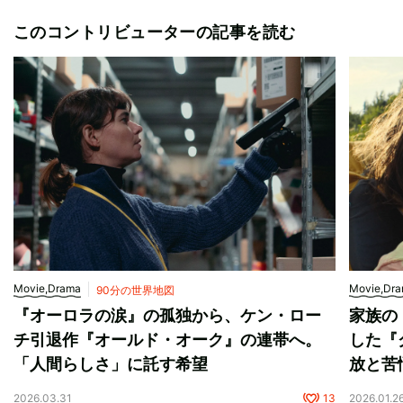
このコントリビューターの記事を読む
Movie,Drama
Movie,Dr
90分の世界地図
『オーロラの涙』の孤独から、ケン・ロー
家族の
チ引退作『オールド・オーク』の連帯へ。
した『
「人間らしさ」に託す希望
放と苦
2026.03.31
13
2026.01.2