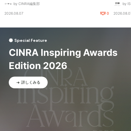
by CINRA編集部
by I
2026.08.07
0
2026.08.0
Special Feature
CINRA Inspiring Awards
Edition 2026
詳しくみる