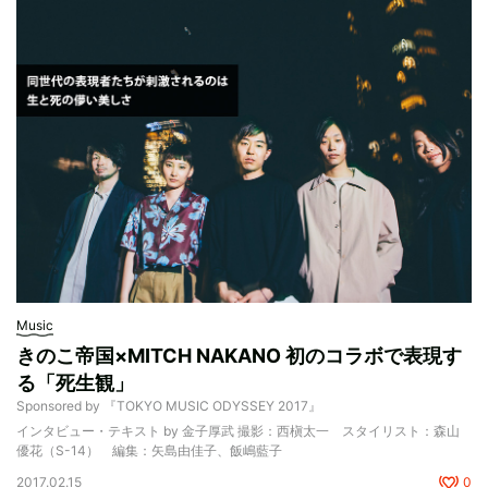
Music
きのこ帝国×MITCH NAKANO 初のコラボで表現す
る「死生観」
Sponsored by 『TOKYO MUSIC ODYSSEY 2017』
インタビュー・テキスト by 金子厚武 撮影：西槇太一 スタイリスト：森山
優花（S-14） 編集：矢島由佳子、飯嶋藍子
2017.02.15
0