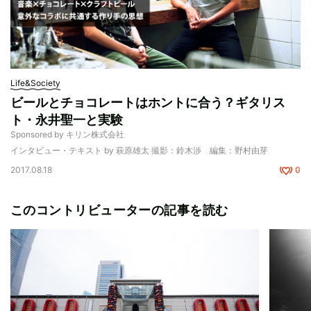
Life&Society
ビールとチョコレートはホントに合う？ギタリス
ト・永井聖一と実験
Sponsored by キリン株式会社
インタビュー・テキスト by 萩原雄太 撮影：鈴木渉 編集：野村由芽
2017.08.18
0
このコントリビューターの記事を読む