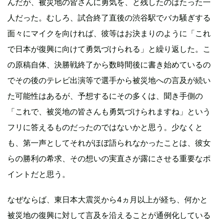
んだが、被災地の皆さんに勇気を、と残したのはたった一
人だった。むしろ、試合終了直後の渋谷駅でバカ騒ぎする
面々にマイクを向ければ、彼等はお決まりのように「これ
で日本が復興に向けて勇気づけられる」と繰り返した。こ
の原稿自体、決勝戦終了から数時間後に書き始めているの
でその後のテレビ出演等で選手から被災地への言及が続い
た可能性はあるが、予想するにその多くは、聞き手側の
「これで、被災地の皆さんも勇気づけられますね」という
フリに答えるものだったのではないかと思う。少なくと
も、第一声としてそれがほぼ語られなかったことは、彼女
らの勝利の希求、その想いの実直さが露にさせる重要なポ
イントだと思う。
なぜならば、東日本大震災から4ヵ月以上が経ち、何かと
被災地の復興に対して言及を沿えることが通例化している