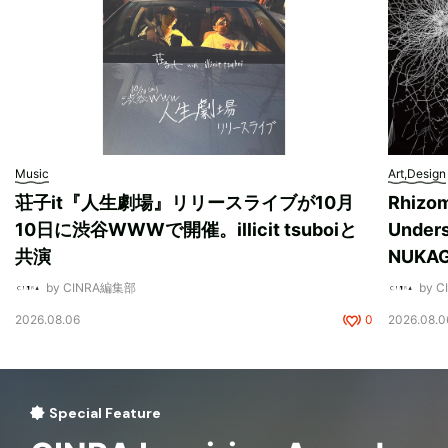
Music
Art,Design
荘子it『人生劇場』リリースライブが10月
Rhizo
10日に渋谷WWWで開催。illicit tsuboiと
Unde
共演
NUK
by CINRA編集部
by 
2026.08.06
0
2026.08.0
Special Feature