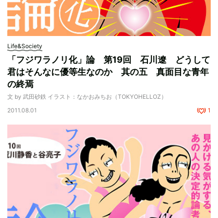
Life&Society
「フジワラノリ化」論 第19回 石川遼 どうして
君はそんなに優等生なのか 其の五 真面目な青年
の終焉
文 by 武田砂鉄 イラスト：なかおみちお（TOKYOHELLOZ）
2011.08.01
1