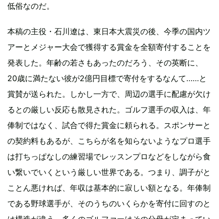
低俗なのだ。
本稿の主役・石川遼は、東日本大震災の後、今季の国内ツ
アーとメジャー大会で獲得する賞金を全額寄付することを
発表した。年齢の若さもあったのだろう、その英断に、
20歳に満たない彼が2億円目標で寄付をするなんて……と
賞賛が送られた。しかし一方で、周辺の選手に配慮が欠け
るとの厳しい反応も散見された。ゴルフ選手の収入は、年
俸制ではなく、試合で得た賞金に頼られる。スポンサーと
の契約料もあるが、こちらが名を知らないようなプロ選手
は打ちっぱなしの練習場でレッスンプロなどをしながら食
い繋いでいくという厳しい世界である。つまり、調子がと
ことん悪ければ、年収は基本的に寂しい額となる。年俸制
である野球選手が、そのうちのいくらかを寄付に回すのと
は構造が違う。多くのゴルファーはその分母が定まってい