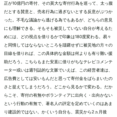
正が10億円の寄付、その莫大な寄付行為を巡って、太っ腹
だとする賛意と、売名行為に過ぎないとする反意がぶつか
った。不毛な議論から逃げる為でもあるが、どちらの意見
にも理解できる。そもそも被災していない自分が考えるた
めには、どの視点を借りるかで印象は180度変わる。易々
と同情してはならないところを躊躇せずに被災地の方々の
目線を借りれば、この具体的な金額は何よりも有り難い援
助だろう。こちらもまた安直に借りがちなテレビコメンテ
ーター或いは週刊誌的な文脈でいえば、この経営者達は、
広告費としては安いもんだと思って寄付金をばらまいたの
さと捉えてしまうだろう。どこから見るかで変わる。だか
らこそ、寄付の有無やボランティアに出向く・出向かない
という行動の有無で、著名人の評定を定めていくのはあま
り建設的ではない。かくいう自分も、震災から2ヵ月後