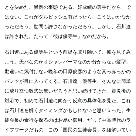
とを決めた。異例の事態である。好成績の選手だから、で
はない。これがダルビッシュ有だったら、こうはいかなか
っただろう。世間も許さなかっただろう。しかし、石川遼
は許された。だって「彼は優等生」なのだから。
石川遼にある優等生という前提を取り除いて、彼を見てみ
よう。天パなのかオシャレパーマなのか分からない髪型、
勘違いに気付けない晩年の田原俊彦のような真っ赤っかの
パンツが目に入ってくる。石川遼＝優等生、そんなに簡単
に成り立つ数式は無いだろうと思い続けてきた。震災後の
対応で、初めて石川遼に向かう反意の具体化を見た。これ
は石川遼を解くタイミングかもしれないと思い立った。生
徒会長の素行を探るのはお易い御用、だって中高時代のラ
イフワークだもの。この「国民の生徒会長」を紐解いてい