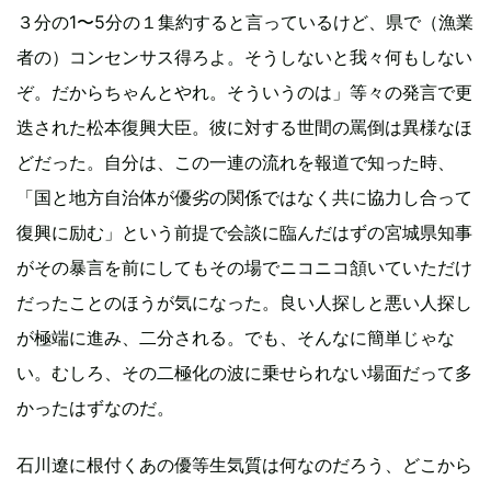
３分の1〜5分の１集約すると言っているけど、県で（漁業
者の）コンセンサス得ろよ。そうしないと我々何もしない
ぞ。だからちゃんとやれ。そういうのは」等々の発言で更
迭された松本復興大臣。彼に対する世間の罵倒は異様なほ
どだった。自分は、この一連の流れを報道で知った時、
「国と地方自治体が優劣の関係ではなく共に協力し合って
復興に励む」という前提で会談に臨んだはずの宮城県知事
がその暴言を前にしてもその場でニコニコ頷いていただけ
だったことのほうが気になった。良い人探しと悪い人探し
が極端に進み、二分される。でも、そんなに簡単じゃな
い。むしろ、その二極化の波に乗せられない場面だって多
かったはずなのだ。
石川遼に根付くあの優等生気質は何なのだろう、どこから