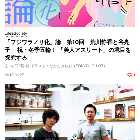
Life&Society
「フジワラノリ化」論 第10回 荒川静香と谷亮
子 祝・冬季五輪！ 「美人アスリート」の境目を
探究する
文 by 武田砂鉄 イラスト：なかおみちお（TOKYOHELLOZ）
2010.01.27
1