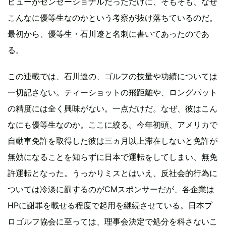
ビューがセンセーショナルだっただけに、そもそも、なぜ
こんなに優等生なのかという考察が抜け落ちているのだ。
最初から、優等生・石川遼と名刺に書いてあったのであ
る。
この連載では、石川遼の、ゴルフの技量や功績については
一切記さない。ティーショットの飛距離や、ロングパット
の精度には全く興味がない。一点だけだ。なぜ、彼はこん
なにも優等生なのか。ここに絞る。今年初頭、アメリカで
自動車免許を取得した彼は三ヵ月以上滞在しないと免許が
無効になることを知らずに日本で運転をしてしまい、無免
許運転となった。うっかりミスとはいえ、反社会的行為に
ついては冷淡に罰するのがCMスポンサーだが、各企業は
HPに謝罪を載せる程度で起用を継続させている。日本プ
ロゴルフ協会に至っては、理事会決定で処分を科さないこ