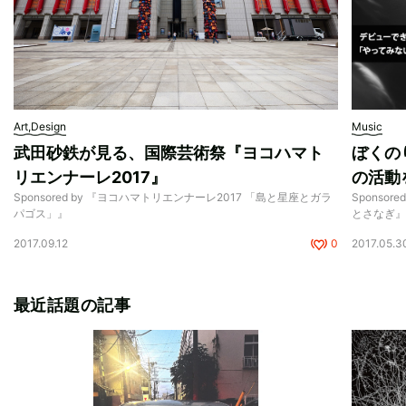
Art,Design
Music
武田砂鉄が見る、国際芸術祭『ヨコハマト
ぼくの
リエンナーレ2017』
の活動
Sponsored by 『ヨコハマトリエンナーレ2017 「島と星座とガラ
Sponsor
パゴス」』
とさなぎ
2017.09.12
0
2017.05.3
最近話題の記事