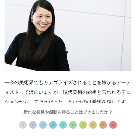
―今の美術界でもカテゴライズされることを嫌がるアーテ
ィストって沢山いますが、現代美術の始祖と言われるデュ
シャンからしてそうだった、というのは希望を感じます。
美術の歴史に照らし合わせて自分と自分の作品をいかに価
新たな発見や感動を得ることはできましたか？
値付けていくかというのがアート界のパワーゲームなん
1
2
3
4
5
6
7
8
9
10
だ、という考え方がますます強くなっていますが、そうで