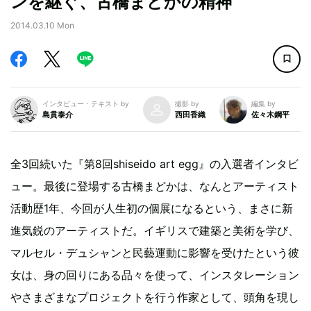
ンを継ぐ、古橋まどかの精神
2014.03.10 Mon
インタビュー・テキスト by
撮影 by
編集 by
島貫泰介
西田香織
佐々木鋼平
全3回続いた『第8回shiseido art egg』の入選者インタビ
ュー。最後に登場する古橋まどかは、なんとアーティスト
活動歴1年、今回が人生初の個展になるという、まさに新
進気鋭のアーティストだ。イギリスで建築と美術を学び、
マルセル・デュシャンと民藝運動に影響を受けたという彼
女は、身の回りにある品々を使って、インスタレーション
やさまざまなプロジェクトを行う作家として、頭角を現し