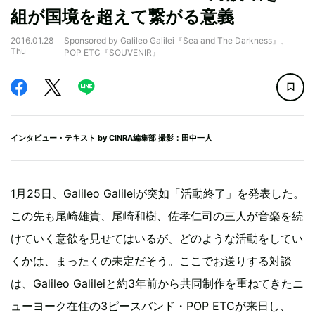
組が国境を超えて繋がる意義
2016.01.28
Sponsored by Galileo Galilei『Sea and The Darkness』、
Thu
POP ETC『SOUVENIR』
インタビュー・テキスト by
CINRA編集部
撮影：田中一人
1月25日、Galileo Galileiが突如「活動終了」を発表した。
この先も尾崎雄貴、尾崎和樹、佐孝仁司の三人が音楽を続
けていく意欲を見せてはいるが、どのような活動をしてい
くかは、まったくの未定だそう。ここでお送りする対談
は、Galileo Galileiと約3年前から共同制作を重ねてきたニ
ューヨーク在住の3ピースバンド・POP ETCが来日し、