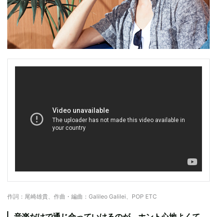
作詞：尾崎雄貴、作曲・編曲：Galileo Galilei、POP ETC
音楽だけで通じ合っていけるのが、ホント心地よくて。