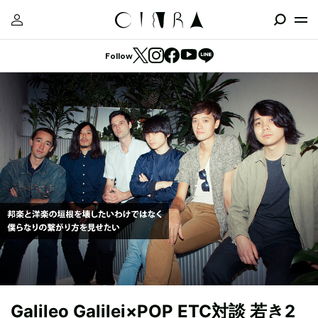
Follow
Galileo Galilei×POP ETC対談 若き2