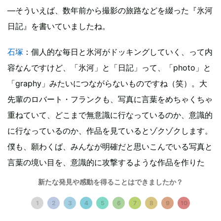
―そういえば、数年前から撮影の旅路などを綴った『氷河
日記』を書いていましたね。
石塚
：個人的な毎日と氷河がドッキングしていく、って内
容なんですけど、「氷河」と「日記」って、「photo」と
「graphy」みたいにつながらないものですね（笑）。大
先輩のロバート・フランクも、写真に言葉をめちゃくちゃ
重ねていて、どこまで無意識に行なっているのか、意識的
に行なっているのか、作品を見ているとゾクゾクします。
僕も、願わくば、みんなが明確だと思いこんでいる写真と
言葉の境い目を、意識的に攻撃するような作品を作りた
い。
新たな発見や感動を得ることはできましたか？
1
2
3
4
5
6
7
8
9
10
イベント情報