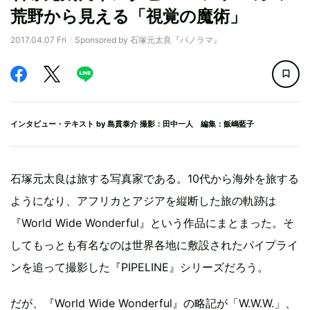
荒野から見える「視覚の魔術」
2017.04.07 Fri
Sponsored by 石塚元太良『パノラマ』
インタビュー・テキスト by
島貫泰介
撮影：田中一人 編集：飯嶋藍子
石塚元太良は旅する写真家である。10代から海外を旅する
ようになり、アフリカとアジアを縦断した旅の軌跡は
『World Wide Wonderful』という作品にまとまった。そ
してもっとも有名なのは世界各地に敷設されたパイプライ
ンを追って撮影した『PIPELINE』シリーズだろう。
だが、『World Wide Wonderful』の略記が「W.W.W.」、