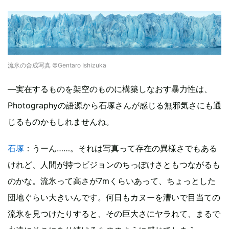
流氷の合成写真 ©Gentaro Ishizuka
―実在するものを架空のものに構築しなおす暴力性は、
Photographyの語源から石塚さんが感じる無邪気さにも通
じるものかもしれませんね。
石塚
：うーん……。それは写真って存在の異様さでもある
けれど、人間が持つビジョンのちっぽけさともつながるも
のかな。流氷って高さが7mくらいあって、ちょっとした
団地ぐらい大きいんです。何日もカヌーを漕いで目当ての
流氷を見つけたりすると、その巨大さにヤラれて、まるで