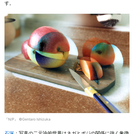
す。
『N/P』 ©Gentaro Ishizuka
石塚
：写真の二元論的世界はネガとポジの関係に強く象徴