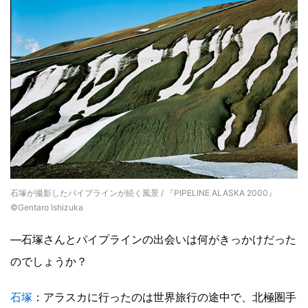
石塚が撮影したパイプラインが続く風景 / 『PIPELINE ALASKA 2000』
©Gentaro Ishizuka
―石塚さんとパイプラインの出会いは何がきっかけだった
のでしょうか？
石塚
：アラスカに行ったのは世界旅行の途中で、北極圏手