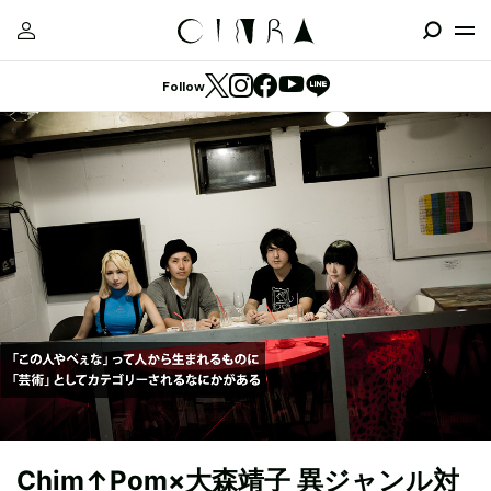
Follow
Chim↑Pom×大森靖子 異ジャンル対