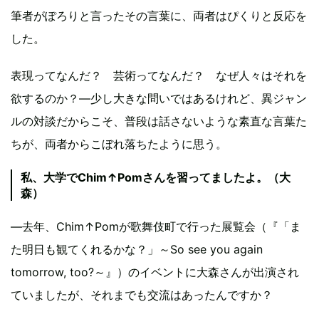
筆者がぽろりと言ったその言葉に、両者はぴくりと反応を
した。
表現ってなんだ？ 芸術ってなんだ？ なぜ人々はそれを
欲するのか？―少し大きな問いではあるけれど、異ジャン
ルの対談だからこそ、普段は話さないような素直な言葉た
ちが、両者からこぼれ落ちたように思う。
私、大学でChim↑Pomさんを習ってましたよ。（大
森）
―去年、Chim↑Pomが歌舞伎町で行った展覧会（『「ま
た明日も観てくれるかな？」～So see you again
tomorrow, too?～』）のイベントに大森さんが出演され
ていましたが、それまでも交流はあったんですか？