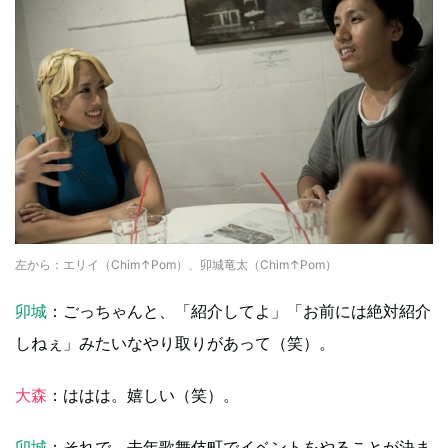
左から：エリイ（Chim↑Pom）、卯城竜太（Chim↑Pom）
卯城
：ごっちゃんと、「紹介してよ」「お前には絶対紹介
しねぇ」みたいなやり取りがあって（笑）。
大森
：ははは。嬉しい（笑）。
卯城
：それで、去年歌舞伎町でイベントをやることが決ま