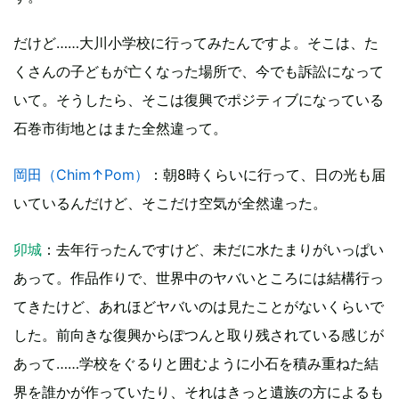
だけど……大川小学校に行ってみたんですよ。そこは、た
くさんの子どもが亡くなった場所で、今でも訴訟になって
いて。そうしたら、そこは復興でポジティブになっている
石巻市街地とはまた全然違って。
岡田（Chim↑Pom）
：朝8時くらいに行って、日の光も届
いているんだけど、そこだけ空気が全然違った。
卯城
：去年行ったんですけど、未だに水たまりがいっぱい
あって。作品作りで、世界中のヤバいところには結構行っ
てきたけど、あれほどヤバいのは見たことがないくらいで
した。前向きな復興からぽつんと取り残されている感じが
あって……学校をぐるりと囲むように小石を積み重ねた結
界を誰かが作っていたり、それはきっと遺族の方によるも