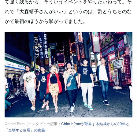
て強く残るから、そういうイベントをやりたいねって。そ
れで「大森靖子さんがいい」というのは、割とうちらのな
かで最初のほうから挙がってました。
Chim↑Pom（インタビュー記事：
Chim↑Pomが熱弁する結成からの10年と
「全壊する個展」の意義
）