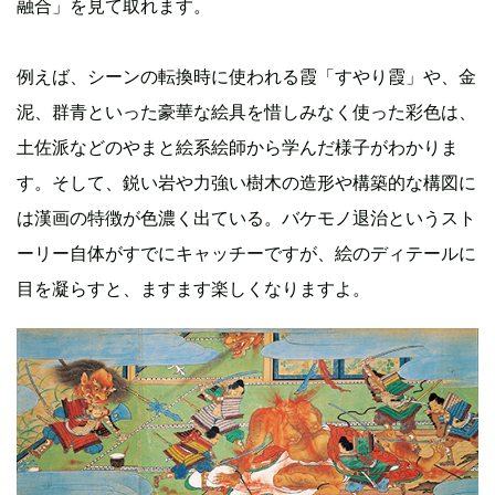
融合」を見て取れます。
例えば、シーンの転換時に使われる霞「すやり霞」や、金
泥、群青といった豪華な絵具を惜しみなく使った彩色は、
土佐派などのやまと絵系絵師から学んだ様子がわかりま
す。そして、鋭い岩や力強い樹木の造形や構築的な構図に
は漢画の特徴が色濃く出ている。バケモノ退治というスト
ーリー自体がすでにキャッチーですが、絵のディテールに
目を凝らすと、ますます楽しくなりますよ。