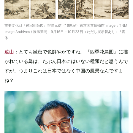
重要文化財『禅宗祖師図』狩野元信（16世紀）東京国立博物館 Image：TNM
Image Archives / 展示期間：9月16日～10月23日（ただし展示替あり） / 真
体
遠山
：とても緻密で色鮮やかですね。『四季花鳥図』に描
かれている鳥は、たぶん日本にはいない種類だと思うんで
すが、つまりこれは日本ではなく中国の風景なんですよ
ね？