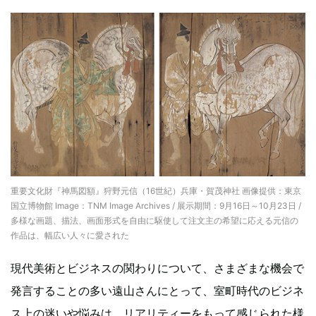
重要文化財『神馬図額』狩野元信（16世紀）兵庫・賀茂神社 画像提供：東京
国立博物館 Image：TNM Image Archives / 展示期間：9月16日～10月23日 /
多様な画題、描法、画面形式を自由に駆使して注文主の希望に応える元信の
作品は、幅広い人々に愛された
現代美術とビジネスの関わりについて、さまざまな機会で
発言することの多い遠山さんにとって、室町時代のビジネ
ス上の迷いや悩みは、リアリティーをもって感じられた様