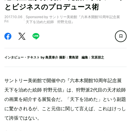
とビジネスのプロデュース術
2017.10.06
Sponsored by サントリー美術館『六本木開館10周年記念展
Fri
天下を治めた絵師 狩野元信』
インタビュー・テキスト by
島貫泰介
撮影：豊島望 編集：宮原朋之
サントリー美術館で開催中の『六本木開館10周年記念展
天下を治めた絵師 狩野元信』は、狩野派2代目の天才絵師
の画業を紹介する展覧会だ。「天下を治めた」という副題
に驚かされるが、こと元信に関して言えば、これはけっし
て誇張ではない。