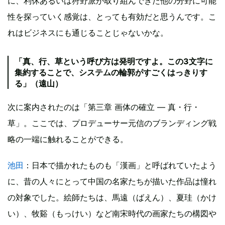
に、利休あるいは狩野派が取り組んできた他の分野に可能
性を探っていく感覚は、とっても有効だと思うんです。こ
れはビジネスにも通じることじゃないかな。
「真、行、草という呼び方は発明ですよ。この3文字に
集約することで、システムの輪郭がすごくはっきりす
る」（遠山）
次に案内されたのは「第三章 画体の確立 ― 真・行・
草」。ここでは、プロデューサー元信のブランディング戦
略の一端に触れることができる。
池田
：日本で描かれたものも「漢画」と呼ばれていたよう
に、昔の人々にとって中国の名家たちが描いた作品は憧れ
の対象でした。絵師たちは、馬遠（ばえん）、夏珪（かけ
い）、牧谿（もっけい）など南宋時代の画家たちの構図や