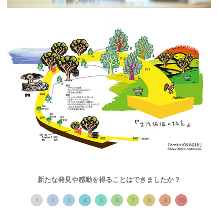
株式会社スマイルズの事業計画書「スマイルズのある一日」
新たな発見や感動を得ることはできましたか？
遠山
：この図が示すものを、自分でもうまく言語化できな
1
2
3
4
5
6
7
8
9
10
いんだけど、きっとそれは1よりも100が大きい、1000は