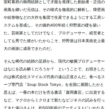
室町幕府の御用絵師として才能を発揮した創始者・正信の
画風を継いだ元信は、その様式を徹底的に解析し、障壁画
や絵巻物などの大作を集団で生産できるようにする工房シ
ステムを形成し、その後約400年続く狩野派の礎を築い
た。芸術家としてだけでなく、プロデューサー、経営者と
しても秀でた彼がいたからこそ、狩野派は日本美術史上最
大の画派に成長できたのだ。
そんな稀代の絵師の足跡から、現代の敏腕プロデューサー
はなにを読み解くだろうか？ ということで、お招きした
のは株式会社スマイルズ代表の遠山正道さんだ。食べるス
ープ専門店「Soup Stock Tokyo」を全国に展開したかと
思えば、一冊の本だけを売る書店「森岡書店」に出資する
など、マクロからミクロまで新たなビジネスの試みを行っ
てきた遠山さんは、約500年前のアーティストにいかなる