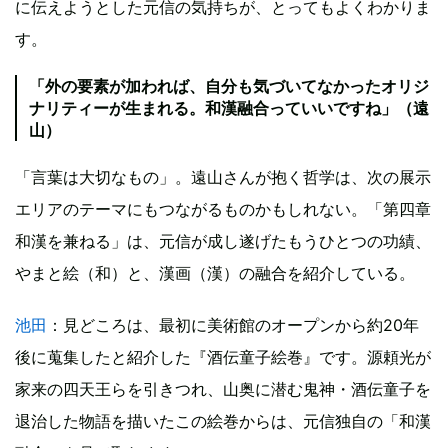
に伝えようとした元信の気持ちが、とってもよくわかりま
す。
「外の要素が加われば、自分も気づいてなかったオリジ
ナリティーが生まれる。和漢融合っていいですね」（遠
山）
「言葉は大切なもの」。遠山さんが抱く哲学は、次の展示
エリアのテーマにもつながるものかもしれない。「第四章
和漢を兼ねる」は、元信が成し遂げたもうひとつの功績、
やまと絵（和）と、漢画（漢）の融合を紹介している。
池田
：見どころは、最初に美術館のオープンから約20年
後に蒐集したと紹介した『酒伝童子絵巻』です。源頼光が
家来の四天王らを引きつれ、山奥に潜む鬼神・酒伝童子を
退治した物語を描いたこの絵巻からは、元信独自の「和漢