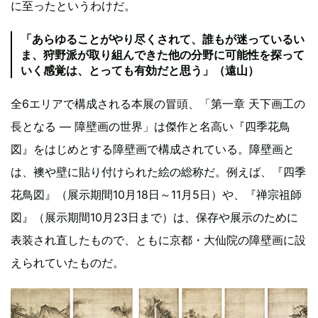
に至ったというわけだ。
「あらゆることがやり尽くされて、誰もが迷っているい
ま、狩野派が取り組んできた他の分野に可能性を探って
いく感覚は、とっても有効だと思う」（遠山）
全6エリアで構成される本展の冒頭、「第一章 天下画工の
長となる ― 障壁画の世界」は傑作と名高い『四季花鳥
図』をはじめとする障壁画で構成されている。障壁画と
は、襖や壁に貼り付けられた絵の総称だ。例えば、『四季
花鳥図』（展示期間10月18日～11月5日）や、『禅宗祖師
図』（展示期間10月23日まで）は、保存や展示のために
表装され直したもので、ともに京都・大仙院の障壁画に設
えられていたものだ。