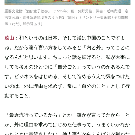
重要文化財『酒伝童子絵巻』（1522年）画：狩野元信、詞書：近衛尚通・定
法寺公助・青蓮院尊鎮 3巻のうち巻3（部分） / サントリー美術館 / 全期間展
示（ただし展示替あり）
遠山
：和というのは日本、そして漢は中国のことですよ
ね。だから違う言い方をしてみると「内と外」ってことに
なるんだと思います。ちょっと話を拡げると、私が大事に
してる考えのひとつに「自分ごと」っていうのがあるんで
す。ビジネスをはじめる、そして進めるうえで気をつけた
いのは、外に理由を求めず、常に「自分のこと」として行
動すること。
「最近流行っているから」とか「誰かが言ってたから」と
か、外に理由を求めてはじめた仕事って、うまくいかなか
ったときに長続きしない。他人事だからふんばりが利かな