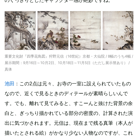
のくっきりとしたキャラクター感が絶妙ですね。
重要文化財『四季花鳥図』狩野元信（16世紀）京都・大仙院 / 8幅のうち4幅 /
展示期間：9月16日～10月2日、10月18日～11月5日（ただし展示替あり） /
真体
池田
：この2点は元々、お寺の一室に設えられていたもの
なので、近くで見るときのディテールが素晴らしいんで
す。でも、離れて見てみると、すこーんと抜けた背景の余
白と、ぎっちり描かれている部分の密度の、計算された演
出に気づかされます。元信は、現在まで残る真筆（本人が
描いたとされる絵）がかなり少ない人物なのですが、これ