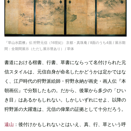
『草山水図襖』伝 狩野元信（16世紀） 京都・真珠庵 / 8面のうち4面 / 展示期
間：全期間展示（ただし展示替あり） / 草体
書道における楷書、行書、草書にならって名付けられた元
信スタイルは、元信自身が命名したかどうかは定かではな
く、江戸時代の狩野派絵師・狩野永納が画史・画人伝『本
朝画伝』で分類したもの。だから、後輩から多少の「ひい
き目」はあるかもしれない。しかしいずれにせよ、以降の
狩野派の大躍進は、元信の偉業の証拠として十分だろう。
遠山
：後付けかもしれないとはいえ、真、行、草という呼