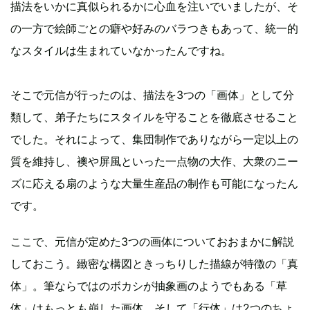
描法をいかに真似られるかに心血を注いでいましたが、そ
の一方で絵師ごとの癖や好みのバラつきもあって、統一的
なスタイルは生まれていなかったんですね。
そこで元信が行ったのは、描法を3つの「画体」として分
類して、弟子たちにスタイルを守ることを徹底させること
でした。それによって、集団制作でありながら一定以上の
質を維持し、襖や屏風といった一点物の大作、大衆のニー
ズに応える扇のような大量生産品の制作も可能になったん
です。
ここで、元信が定めた3つの画体についておおまかに解説
しておこう。緻密な構図ときっちりした描線が特徴の「真
体」。筆ならではのボカシが抽象画のようでもある「草
体」はもっとも崩した画体。そして「行体」は2つのちょ