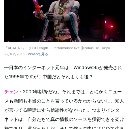
『ADAHA Ⅱ』 （Full Length） Performance live @Palais De Tokyo
22/Jun/2015（
vimeoで見る
）
—日本のインターネット元年は、Windows95が発売され
た1995年ですが、中国だとそれよりも後？
チェン
：2000年以降だね。それまでは、とにかくニュー
スも新聞も本当のことを言っているかわからないし、知人
が言ってる噂話にすら信憑性がなかった。つまりインター
ネットは、自分たちで真の情報のソースを獲得できる架け
橋であり、道だったんだ。そして僕らの中にはじめて生ま