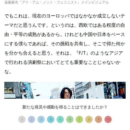
遠藤麻衣『アイ・アム・ノット・フェミニスト』メインビジュアル
でもこれは、現在のヨーロッパではなかなか成立しないテ
ーマだと思うんです。というのは、西欧ではある程度の自
由・平等の成熟があるから。けれども中国や日本をベース
にする僕らであれば、その挑戦を共有し、そこで得た何か
を分かち合えると思う。それは、『F/T』のようなアジア
で行われる演劇祭においてとても重要なことじゃないか
な。
新たな発見や感動を得ることはできましたか？
1
2
3
4
5
6
7
8
9
10