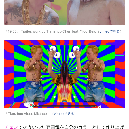
『19:53』 Trailer, work by Tianzhuo Chen feat. Yico, Beio（
vimeoで見る
）
『Tianzhuo Video Mixtape』（
vimeoで見る
）
チェン
：そういった雰囲気を自分のカラーとして作り上げ