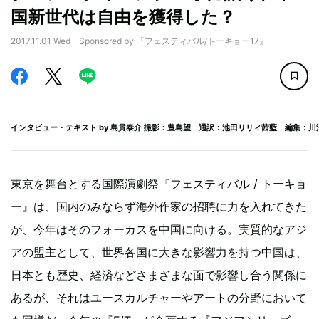
国新世代は自由を獲得した？
2017.11.01 Wed
Sponsored by 『フェスティバル/トーキョー17』
インタビュー・テキスト by
島貫泰介
撮影：豊島望 通訳：池田リリィ茜藍 編集：川
東京を舞台とする国際演劇祭『フェスティバル / トーキョ
ー』は、国内のみならず海外作家の招聘に力を入れてきた
が、今年はそのフォーカスを中国に向ける。実質的なアジ
アの盟主として、世界各国に大きな影響力を持つ中国は、
日本とも歴史、経済などさまざまな面で影響し合う関係に
あるが、それはユースカルチャーやアートの分野において