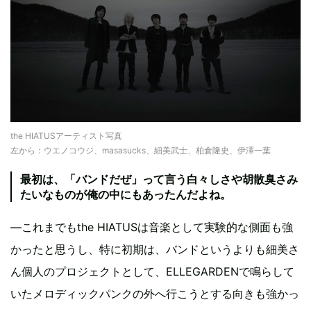
the HIATUSアーティスト写真
左から：ウエノコウジ、masasucks、細美武士、柏倉隆史、伊澤一葉
最初は、「バンドだぜ」って言う白々しさや胡散臭さみ
たいなものが俺の中にもあったんだよね。
―これまでもthe HIATUSは音楽として実験的な側面も強
かったと思うし、特に初期は、バンドというよりも細美さ
ん個人のプロジェクトとして、ELLEGARDENで鳴らして
いたメロディックパンクの外へ行こうとする向きも強かっ