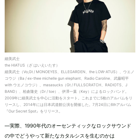
細美武士
the HIATUS（ざ はいえいたす）
細美武士（Vo,Gt / MONOEYES、ELLEGARDEN、the LOW-ATUS）、ウエノ
コウジ（Ba / ex-thee michelle gun elephant、Radio Caroline、武藤昭平
with ウエノコウジ）、masasucks（Gt / FULLSCRATCH、RADIOTS、J
BAND）、柏倉隆史（Dr / toe）、伊澤一葉（Key）によるロックバンド。
2009年に細美武士を中心に活動をスタート。これまでに5枚のアルバムをリ
リースし、2014年には日本武道館公演を開催した。7月24日に6thアルバム
『Our Secret Spot』をリリース。
―実際、1990年代のオーセンティックなロックサウンド
の中でどうやって新たなカタルシスを生むのかは