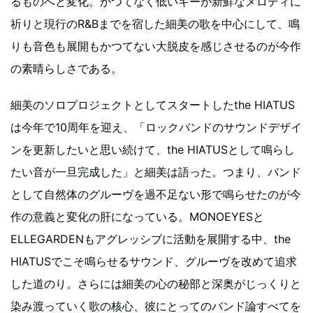
るものへと変化。かつてなく低いキーが新鮮なメロディに
祈りと現行のR&Bまでを宿した細美の歌を中心にして、鳴
りも音色も展開もかつてない大脱皮を感じさせるのが今作
の素晴らしさである。
細美のソロプロジェクトとしてスタートしたthe HIATUS
は今年で10周年を迎え、「ロックバンドのサウンドデザイ
ンを更新したいと思い続けて、the HIATUSとして鳴らし
たい音が一旦完成した」と細美は語った。つまり、バンド
として自然体のグルーヴを過不足ない形で鳴らせたのが今
作の意義と変化の肝になっている。MONOEYESと
ELLEGARDENもアグレッシブに活動を展開する中、the
HIATUSでこそ鳴らせるサウンド、グルーヴを改めて追求
した道のり。さらには細美の心の秘部と深奥がじっくりと
染み渡っていく歌の核心、彼にとってのバンド論すべてを