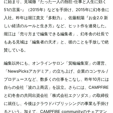
に始まり、見城徹『たった一人の熱狂-仕事と人生に効く
51の言葉-』（2015年）などを手掛け、2015年に幻冬舎に
入社。昨年は堀江貴文『多動力』、佐藤航陽『お金2.0 新
しい経済のルールと生き方』など、ヒット作を連発した。
堀江は「売り方まで編集できる編集者」、幻冬舎の社長で
もある見城は「編集者の天才」と、彼のことを手放しで絶
賛している。
編集以外にも、オンラインサロン「箕輪編集室」の運営、
「NewsPicksアカデミア」の立ち上げ、企業のコンサル /
プロデュースなど、数多くの仕事をこなし、昨年10月には
自らの会社「波の上商店」を設立。さらには、CAMPFIRE
と幻冬舎の共同出資会社「株式会社エクソダス」の取締役
に就任し、今後はクラウドパブリッシングの事業も手掛け
るという。加えて、CAMPFIRE communityのチェアマン