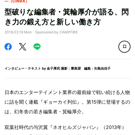
―（CINRA）
型破りな編集者・箕輪厚介が語る、閃
き力の鍛え方と新しい働き方
2018.03.19 Mon
Sponsored by CAMPFIRE
インタビュー・テキスト by
金子厚武
撮影：豊島望 編集：矢島由佳子
日本のエンターテイメント業界の最前線で戦い続ける人物
に話を聞く連載『ギョーカイ列伝』。第15弾に登場するの
は、幻冬舎の若き編集者・箕輪厚介。
双葉社時代の与沢翼『ネオヒルズジャパン』（2013年）