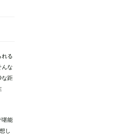
られる
そんな
妙な距
在
が堪能
妄想し