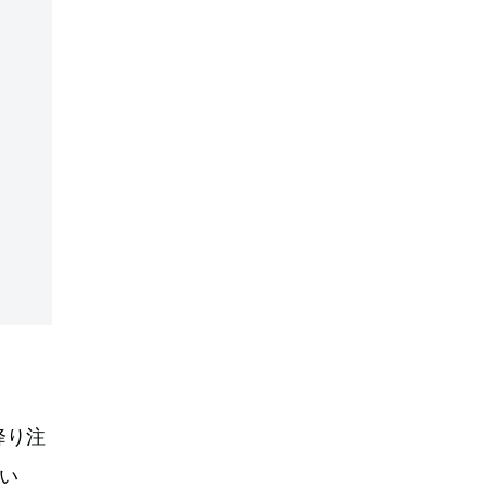
降り注
い