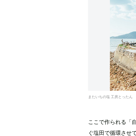
またいちの塩 工房とったん
ここで作られる「
ぐ塩田で循環させ