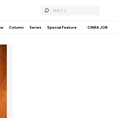
ew
Column
Series
Special Feature
CINRA JOB