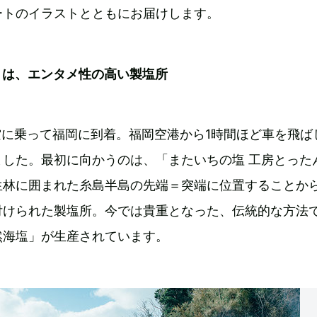
ートのイラストとともにお届けします。
うは、エンタメ性の高い製塩所
航空に乗って福岡に到着。福岡空港から1時間ほど車を飛ば
ました。最初に向かうのは、「またいちの塩 工房とった
生林に囲まれた糸島半島の先端＝突端に位置することか
付けられた製塩所。今では貴重となった、伝統的な方法
然海塩」が生産されています。