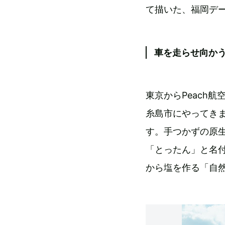
て描いた、福岡デ
車を走らせ向か
東京からPeach
糸島市にやってき
す。手つかずの原
「とったん」と名
から塩を作る「自