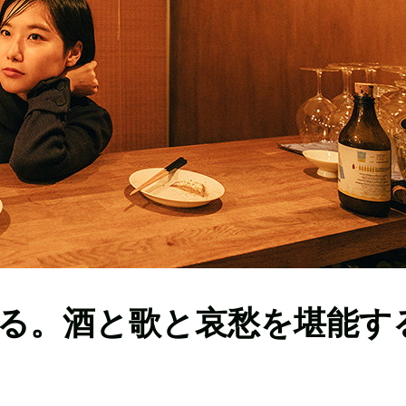
る。酒と歌と哀愁を堪能す