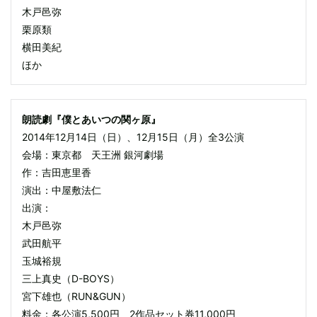
木戸邑弥
栗原類
横田美紀
ほか
朗読劇『僕とあいつの関ヶ原』
2014年12月14日（日）、12月15日（月）全3公演
会場：東京都 天王洲 銀河劇場
作：吉田恵里香
演出：中屋敷法仁
出演：
木戸邑弥
武田航平
玉城裕規
三上真史（D-BOYS）
宮下雄也（RUN&GUN）
料金：各公演5,500円 2作品セット券11,000円