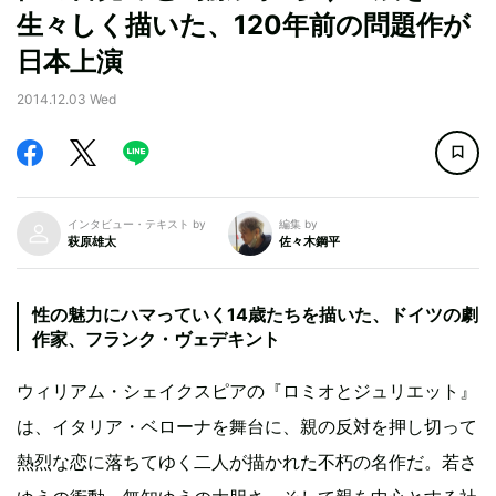
生々しく描いた、120年前の問題作が
日本上演
2014.12.03 Wed
インタビュー・テキスト by
編集 by
萩原雄太
佐々木鋼平
性の魅力にハマっていく14歳たちを描いた、ドイツの劇
作家、フランク・ヴェデキント
ウィリアム・シェイクスピアの『ロミオとジュリエット』
は、イタリア・ベローナを舞台に、親の反対を押し切って
熱烈な恋に落ちてゆく二人が描かれた不朽の名作だ。若さ