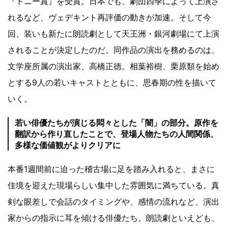
『トニー賞』を受賞。日本でも、劇団四季によって上演さ
れるなど、ヴェデキント再評価の動きが加速。そして今
回、装いも新たに朗読劇として天王洲・銀河劇場にて上演
されることが決定したのだ。同作品の演出を務めるのは、
文学座所属の演出家、高橋正徳。相葉裕樹、栗原類を始め
とする9人の若いキャストとともに、思春期の性を描いて
いく。
若い俳優たちが演じる悶々とした「闇」の部分。原作を
翻訳から作り直したことで、登場人物たちの人間関係、
多様な価値観がよりクリアに
本番1週間前に迫った稽古場に足を踏み入れると、まさに
佳境を迎えた現場らしい集中した雰囲気に満ちている。真
剣な眼差しで会話のタイミングや、感情の流れなど、演出
家からの指示に耳を傾ける俳優たち。朗読劇といえども、