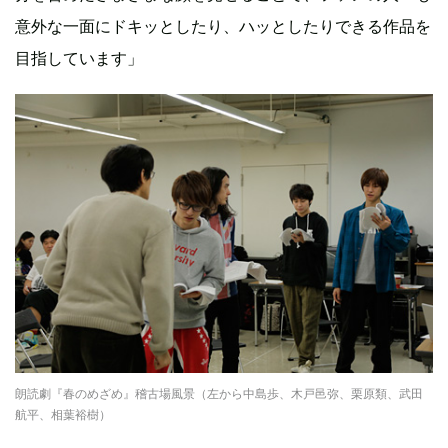
意外な一面にドキッとしたり、ハッとしたりできる作品を
目指しています」
朗読劇『春のめざめ』稽古場風景（左から中島歩、木戸邑弥、栗原類、武田
航平、相葉裕樹）