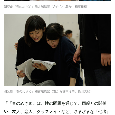
朗読劇『春のめざめ』稽古場風景（左から中島歩、相葉裕樹）
朗読劇『春のめざめ』稽古場風景（左から笹本玲奈、横田美紀）
「『春のめざめ』は、性の問題を通じて、両親との関係
や、友人、恋人、クラスメイトなど、さまざまな『他者』