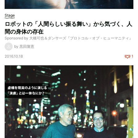
Stage
ロボットの「人間らしい振る舞い」から気づく、人
間の身体の存在
Sponsored by 大橋可也＆ダンサーズ『プロトコル・オブ・ヒューマニティ』
by 黒田隆憲
2016.10.18
1