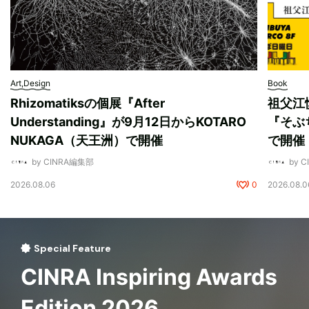
Art,Design
Book
Rhizomatiksの個展『After
祖父江
Understanding』が9月12日からKOTARO
『そぶ
NUKAGA（天王洲）で開催
で開催
by CINRA編集部
by 
2026.08.06
0
2026.08.0
Special Feature
CINRA Inspiring Awards
Edition 2026