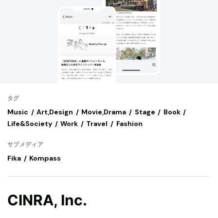
タグ
Music
Art,Design
Movie,Drama
Stage
Book
Life&Society
Work
Travel
Fashion
サブメディア
Fika
Kompass
CINRA, Inc.