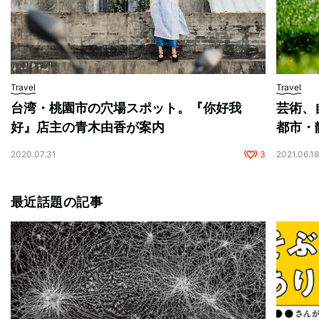
Travel
Travel
台湾・桃園市の穴場スポット。『你好我
芸術、
好』店主の青木由香が案内
都市・
2020.07.31
3
2021.06.1
最近話題の記事