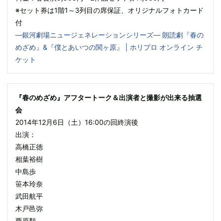
※セット券は1階1～3列目の席保証、オリジナルフォトカード
付
―銀河劇場ニュージェネレーションシリーズ― 朗読劇『春の
めざめ』&『僕とあいつの関ヶ原』 | ホリプロ オンライン チ
ケット
『春のめざめ』アフタートーク＆出演者と撮影が出来る抽選
会
2014年12月6日（土）16:00の回終演後
出演：
高橋正徳
相葉裕樹
中島歩
笹本玲奈
武田航平
木戸邑弥
栗原類