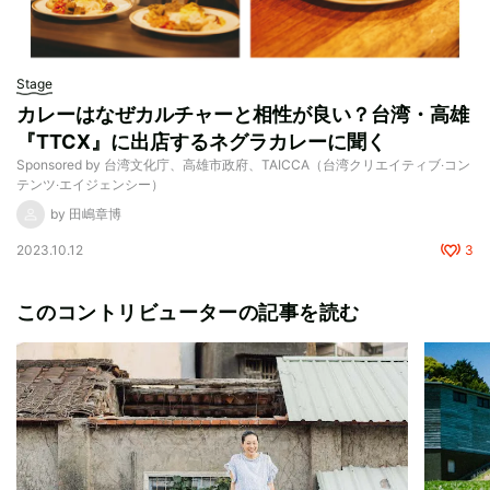
Stage
カレーはなぜカルチャーと相性が良い？台湾・高雄
『TTCX』に出店するネグラカレーに聞く
Sponsored by 台湾文化庁、高雄市政府、TAICCA（台湾クリエイティブ‧コン
テンツ‧エイジェンシー）
by 田嶋章博
2023.10.12
3
このコントリビューターの記事を読む