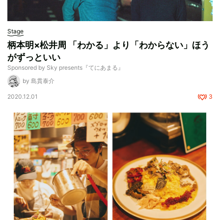
Stage
柄本明×松井周 「わかる」より「わからない」ほう
がずっといい
Sponsored by Sky presents『てにあまる』
by 島貫泰介
2020.12.01
3