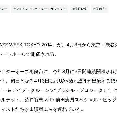
ーター
#ウェイン・ショーター・カルテット
#綾戸智恵
#原信夫
Z WEEK TOKYO 2014』が、4月3日から東京・渋谷
ーチャードホールで開催される。
アターオーブを舞台に、今年3月に6日間連続開催され
ト。初日となる4月3日にはUA×菊地成孔が出演するほ
トナー＆デイブ・グルーシン“ブラジル・プロジェクト”、
ルテット、綾戸智恵 with 前田憲男スペシャル・ビッ
ティストたちが出演者に名を連ねている。