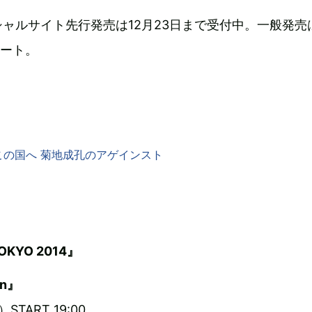
ャルサイト先行発売は12月23日まで受付中。一般発売
タート。
この国へ 菊地成孔のアゲインスト
OKYO 2014』
on』
START 19:00