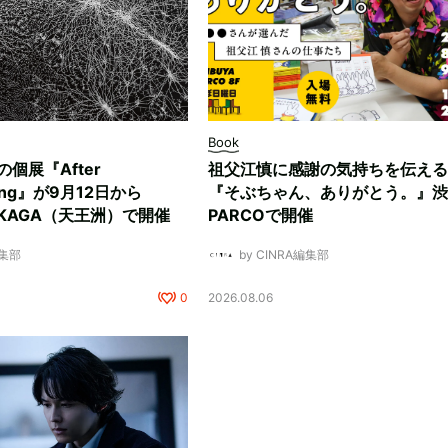
Book
ksの個展『After
祖父江慎に感謝の気持ちを伝える
ding』が9月12日から
『そぶちゃん、ありがとう。』渋
NUKAGA（天王洲）で開催
PARCOで開催
編集部
by CINRA編集部
0
2026.08.06