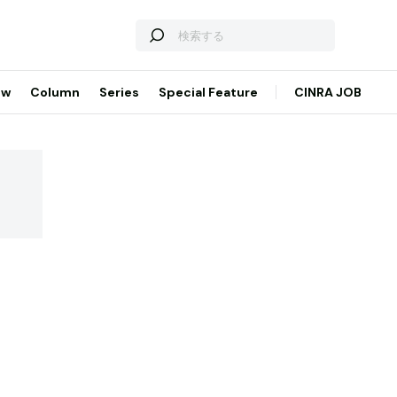
ew
Column
Series
Special Feature
CINRA JOB