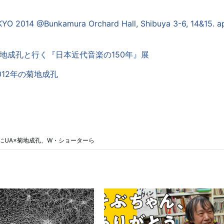
O 2014 @Bunkamura Orchard Hall, Shibuya 3-6, 14&15. ap
 > 菊地成孔と行く『日本近代音楽の150年』展
 2012年の菊地成孔
14』にUA×菊地成孔、W・ショーターら