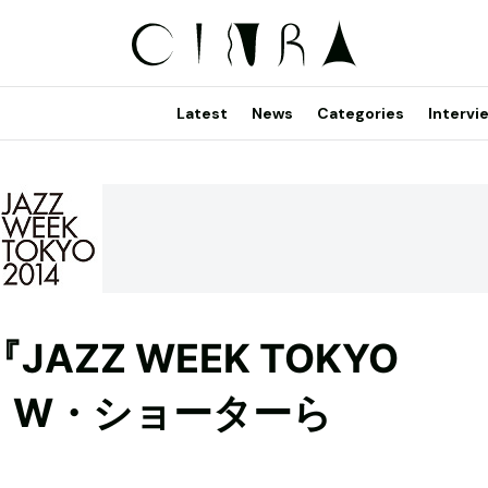
Latest
News
Categories
Intervi
ZZ WEEK TOKYO
孔、W・ショーターら