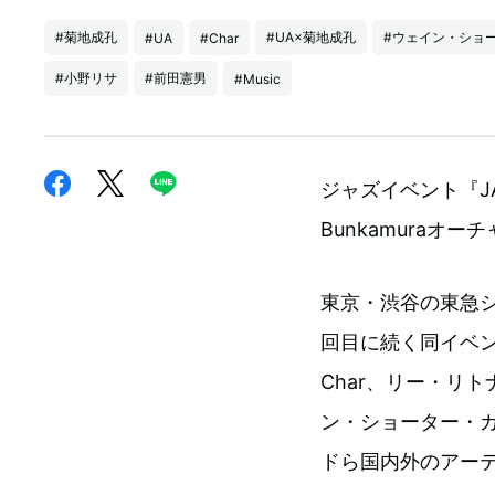
#菊地成孔
#UA×菊地成孔
#ウェイン・ショ
#UA
#Char
#小野リサ
#前田憲男
#Music
ジャズイベント『JAZ
Bunkamuraオ
東京・渋谷の東急シ
回目に続く同イベン
Char、リー・リ
ン・ショーター・カ
ドら国内外のアー