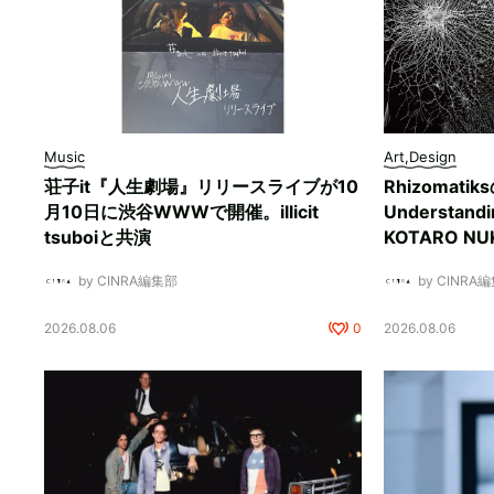
Music
Art,Design
荘子it『人生劇場』リリースライブが10
Rhizomati
月10日に渋谷WWWで開催。illicit
Understan
tsuboiと共演
KOTARO 
by CINRA編集部
by CINRA
2026.08.06
0
2026.08.06