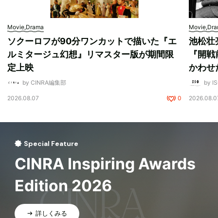
Movie,Drama
Movie,Dr
ソクーロフが90分ワンカットで描いた『エ
池松壮
ルミタージュ幻想』リマスター版が期間限
『開戦
定上映
かわせ
by CINRA編集部
by I
2026.08.07
0
2026.08.0
Special Feature
CINRA Inspiring Awards
Edition 2026
詳しくみる