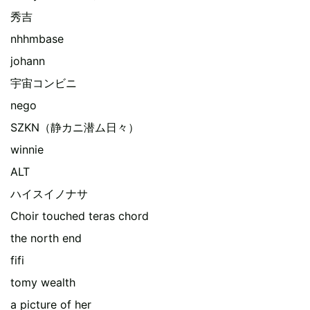
秀吉
nhhmbase
johann
宇宙コンビニ
nego
SZKN（静カニ潜ム日々）
winnie
ALT
ハイスイノナサ
Choir touched teras chord
the north end
fifi
tomy wealth
a picture of her