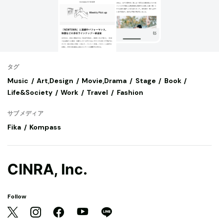
タグ
Music
Art,Design
Movie,Drama
Stage
Book
Life&Society
Work
Travel
Fashion
サブメディア
Fika
Kompass
CINRA, Inc.
Follow