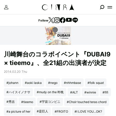
Follow
川崎舞台のコラボイベント『DUBAI9
× tieemo』、全21組の出演者が決定
2014.02.20 Thu
#johann
#aoki laska
#nego
#nhhmbase
#folk squat
#ハイスイノナサ
#mudy on the 昨晩
#ALT
#winnie
#fifi
#秀吉
#宇宙コンビニ
#tieemo
#Choir touched teras chord
#是巨人
#a picture of her
#FROITO
#I LOVE YOU...OK?