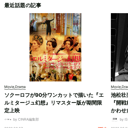
最近話題の記事
Movie,Drama
Movie,Dr
ソクーロフが90分ワンカットで描いた『エ
池松壮
ルミタージュ幻想』リマスター版が期間限
『開戦
定上映
かわせ
by CINRA編集部
by I