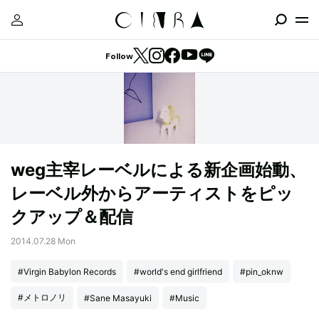
Follow
weg主宰レーベルによる新企画始動、
レーベル外からアーティストをピッ
クアップ＆配信
2014.07.28 Mon
#Virgin Babylon Records
#world's end girlfriend
#pin_oknw
#メトロノリ
#Sane Masayuki
#Music