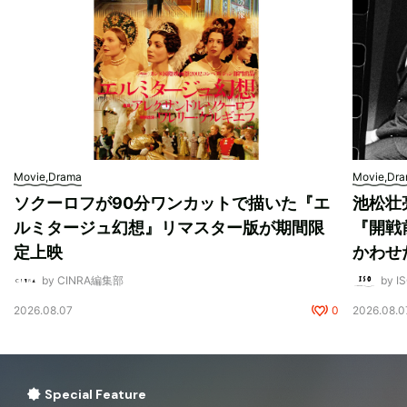
Movie,Drama
Movie,Dr
ソクーロフが90分ワンカットで描いた『エ
池松壮
ルミタージュ幻想』リマスター版が期間限
『開戦
定上映
かわせ
by CINRA編集部
by I
2026.08.07
0
2026.08.0
Special Feature