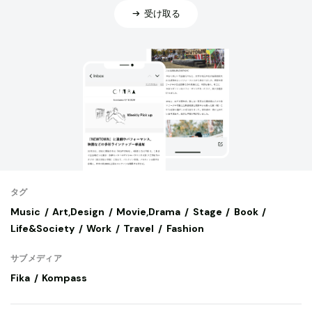
受け取る
タグ
Music
Art,Design
Movie,Drama
Stage
Book
Life&Society
Work
Travel
Fashion
サブメディア
Fika
Kompass