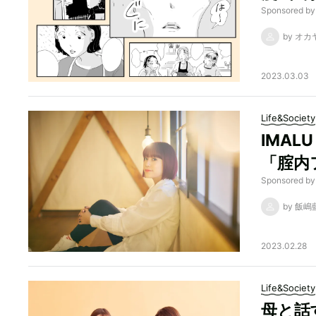
Sponsored
by オ
2023.03.03
Life&Society
IMA
「腟内
Sponsored b
by 飯嶋
2023.02.28
Life&Society
母と話