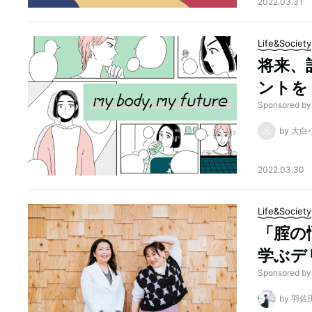
2022.03.31
Life&Society
将来、
ントを
Sponsore
by 大白
2022.03.30
Life&Society
「腟の
学ぶデ
Sponsored
by 羽