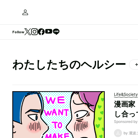
Follow
わたしたちのヘルシー
Life&Society
漫画家
し合っ
Sponsore
by 瀧