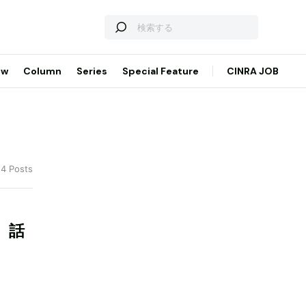
ew
Column
Series
Special Feature
CINRA JOB
24 Posts
。話