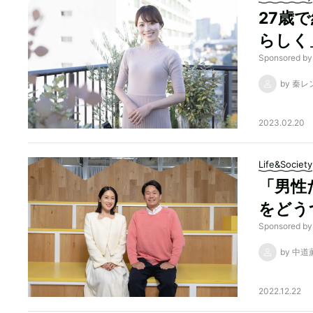
27歳
らしく
Sponsored
by 秦レ
2023.02.20
Life&Society
「男性
をどう
Sponsored 
by 中道
2022.12.22