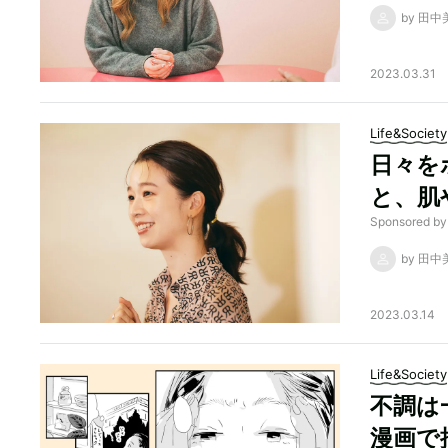
by 田
2023.03.31
Life&Society
日々を
と、肌
Sponsore
by 田
2023.03.14
Life&Society
不調は
漫画で