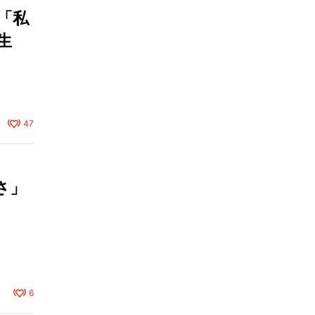
「私
生
47
さ」
6