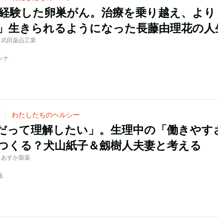
で経験した卵巣がん。治療を乗り越え、より
」生きられるようになった長藤由理花の人
 by 武田薬品工業
ンナ
わたしたちのヘルシー
だって理解したい」。生理中の「働きやす
つくる？犬山紙子＆劔樹人夫妻と考える
by あすか製薬
薫