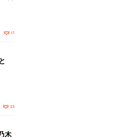
17
と
33
乃木