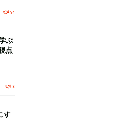
94
学ぶ
視点
3
にす