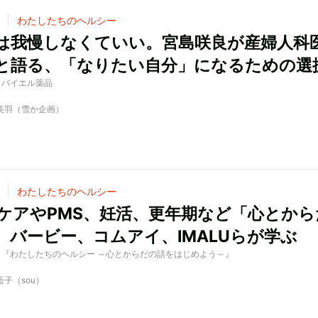
わたしたちのヘルシー
は我慢しなくていい。宮島咲良が産婦人科
と語る、「なりたい自分」になるための選
 by バイエル薬品
中美羽（雪か企画）
わたしたちのヘルシー
ケアやPMS、妊活、更年期など「心とから
話。バービー、コムアイ、IMALUらが学ぶ
ed by 『わたしたちのヘルシー ～心とからだの話をはじめよう～』
藍子（sou）