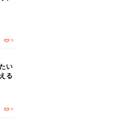
11
たい
える
11