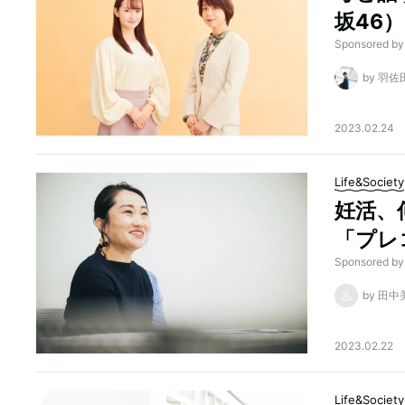
坂46
Sponsore
by 羽
2023.02.24
Life&Society
妊活、
「プレ
Sponsored
by 田
2023.02.22
Life&Society