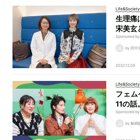
Life&Society
生理痛
宋美玄
Sponsored
by 田
2022.12.09
Life&Society
フェム
11の
Sponsor
by 飯嶋