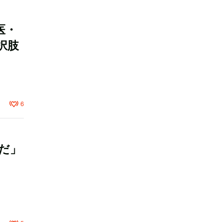
医・
択肢
6
だ」