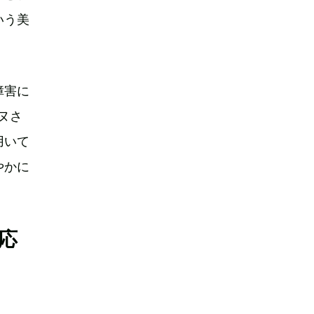
いう美
障害に
ヌさ
用いて
やかに
応