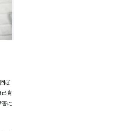
3回ほ
自己肯
障害に