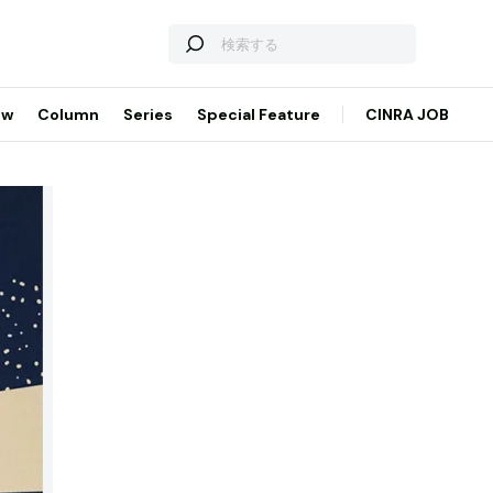
ew
Column
Series
Special Feature
CINRA JOB