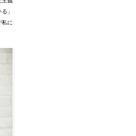
上主義
いる」
が私に