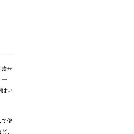
「痩せ
「一
潮はい
して健
れど、