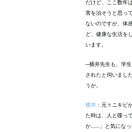
だけど、ここ数年
害を治そうと思っ
ないのですが、体
ど、健康な生活を
います。
─横井先生も、学
されたと伺いまし
うか。
横井
：元々ニキビ
た時は、人と喋っ
か……」と気にな