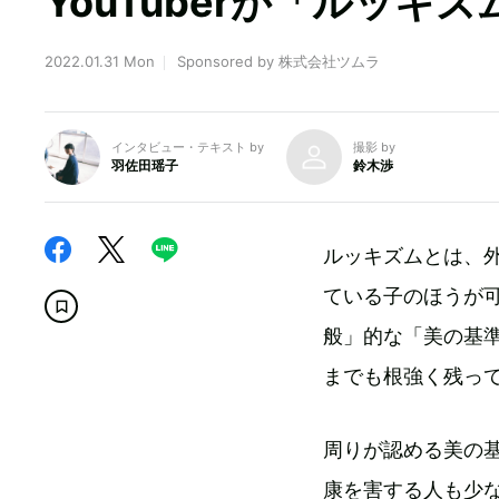
YouTuberが「ルッキ
2022.01.31 Mon
Sponsored by 株式会社ツムラ
インタビュー・テキスト by
撮影 by
羽佐田瑶子
鈴木渉
ルッキズムとは、
ている子のほうが
般」的な「美の基
までも根強く残っ
周りが認める美の
康を害する人も少