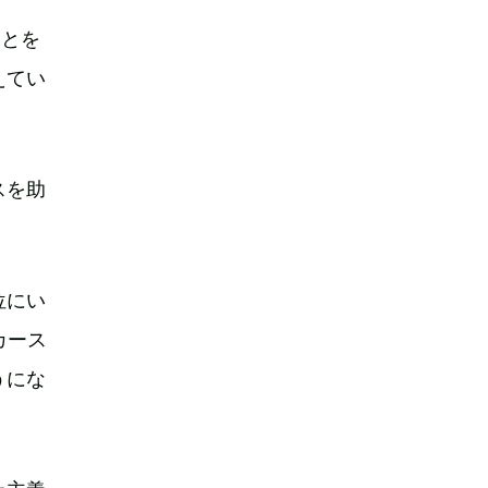
ことを
えてい
スを助
位にい
カース
うにな