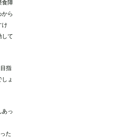
摂食障
わから
すけ
動して
を目指
でしょ
んあっ
なった