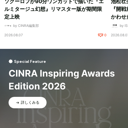
ソクーロフが90分ワンカットで描いた『エ
池松壮
ルミタージュ幻想』リマスター版が期間限
『開戦
定上映
かわせ
by CINRA編集部
by I
2026.08.07
0
2026.08.0
Special Feature
CINRA Inspiring Awards
Edition 2026
詳しくみる