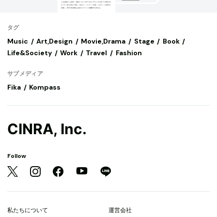
タグ
Music
Art,Design
Movie,Drama
Stage
Book
Life&Society
Work
Travel
Fashion
サブメディア
Fika
Kompass
CINRA, Inc.
Follow
私たちについて
運営会社