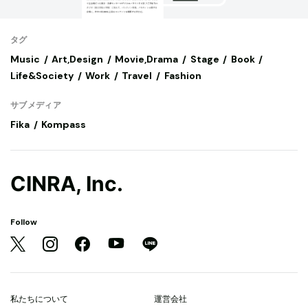
タグ
Music
Art,Design
Movie,Drama
Stage
Book
Life&Society
Work
Travel
Fashion
サブメディア
Fika
Kompass
CINRA, Inc.
Follow
私たちについて
運営会社