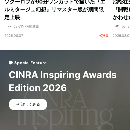
ソクーロフが90分ワンカットで描いた『エ
池松壮
ルミタージュ幻想』リマスター版が期間限
『開戦
定上映
かわせ
by CINRA編集部
by I
2026.08.07
0
2026.08.0
Special Feature
CINRA Inspiring Awards
Edition 2026
詳しくみる