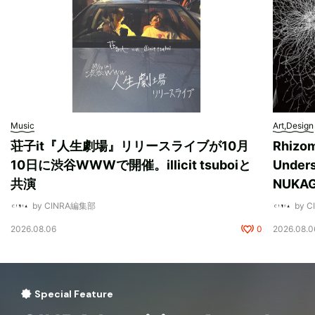
Music
Art,Design
荘子it『人生劇場』リリースライブが10月
Rhizo
10日に渋谷WWWで開催。illicit tsuboiと
Unde
共演
NUK
by CINRA編集部
by 
2026.08.06
0
2026.08.0
Special Feature