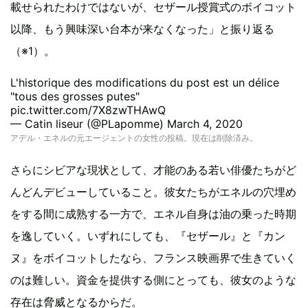
載せられたわけではないが、セザール授賞式のボイコット
以降、もう興味深い台本が来なくなった」と振り返る
（※1）。
L'historique des modifications du post est un délice
"tous des grosses putes"
pic.twitter.com/7X8zwTHAwQ
— Catin liseur (@PLapomme)
March 4, 2020
アデル・エネルの元エージェントの女性の投稿。現在は削除済み。
さらにシビアな現状として、才能のある若い俳優たちがど
んどんデビューしていること。彼女たちがエネルの穴埋め
をする間に成熟する一方で、エネル自身は油の乗った時期
を逸していく。いずれにしても、『セザール』と『カン
ヌ』をボイコットしたなら、フランス映画界で生きていく
のは難しい。資金を提供する側にとっても、彼女のような
存在は脅威となるからだ。