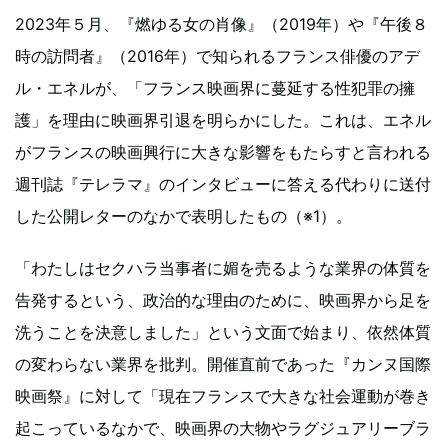
2023年５月、『燃ゆる女の肖像』（2019年）や『午後８
時の訪問者』（2016年）で知られるフランス俳優のアデ
ル・エネルが、「フランス映画界に蔓延する性犯罪の擁
護」を理由に映画界引退を明らかにした。これは、エネル
がフランスの映画興行に大きな影響をもたらすと言われる
週刊誌『テレラマ』のインタビューに答える代わりに送付
した公開レターのなかで表明したもの（※1）。
「わたしはセクハラ当事者に媚を売るような業界の体質を
告発するという、政治的な理由のために、映画界から足を
洗うことを決意しました」という文面で始まり、依然体質
の変わらない業界を批判。開催直前であった『カンヌ国際
映画祭』に対して「現在フランスで大きな社会運動が巻き
起こっているなかで、映画界の大物やラグジュアリーブラ