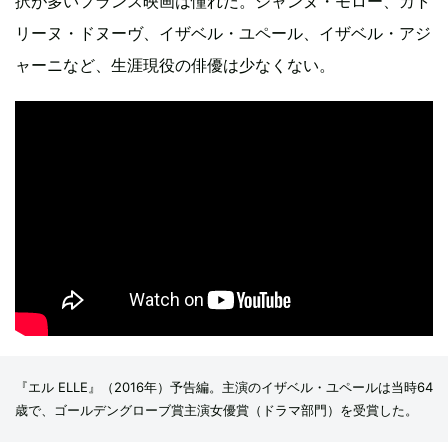
択が多いフランス映画は憧れだ。ジャンヌ・モロー、カト
リーヌ・ドヌーヴ、イザベル・ユペール、イザベル・アジ
ャーニなど、生涯現役の俳優は少なくない。
『エル ELLE』（2016年）予告編。主演のイザベル・ユペールは当時64
歳で、ゴールデングローブ賞主演女優賞（ドラマ部門）を受賞した。