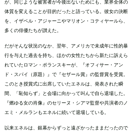
が、同じような被害者が今後出ないためにも、業界全体の
体質を変えることが目的だったと語っている。彼女の決断
を、イザベル・アジャーニやマリオン・コティヤールら、
多くの俳優たちが讃えた。
だがそんな状況のなか、翌年、アメリカで未成年に性的暴
行を与えた過去を持ち、ほかの女性たちから新たに訴えら
れていたロマン・ポランスキーが、『オフィサー・アン
ド・スパイ（原題）』で『セザール賞』の監督賞を受賞。
このとき授賞式に出席していたエネルは、発表された瞬
間、「恥知らず」と会場に向かって叫んで自ら退場した。
『燃ゆる女の肖像』のセリーヌ・シアマ監督や共演者のノ
エミ・メルランもエネルに続いて退場している。
以来エネルは、銀幕からずっと遠ざかったままだったので