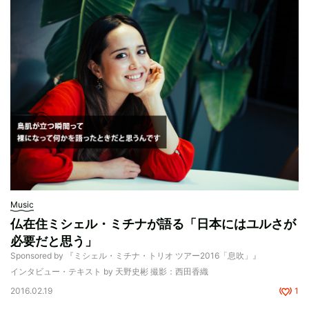
Music
仏在住ミシェル・ミチナが語る「日本にはユルさが
必要だと思う」
Sponsored by 『ミシェル・ミチナ・トリオ ツアー2016「息吹」』
インタビュー・テキスト by 天野史彬 撮影：西田香織
2016.02.19
1