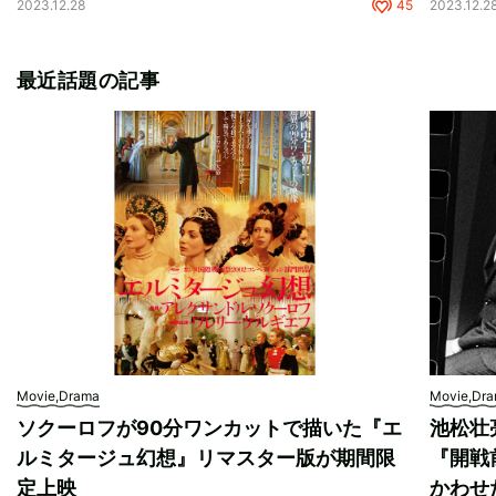
2023.12.28
45
2023.12.2
最近話題の記事
Movie,Drama
Movie,Dr
ソクーロフが90分ワンカットで描いた『エ
池松壮
ルミタージュ幻想』リマスター版が期間限
『開戦
定上映
かわせ