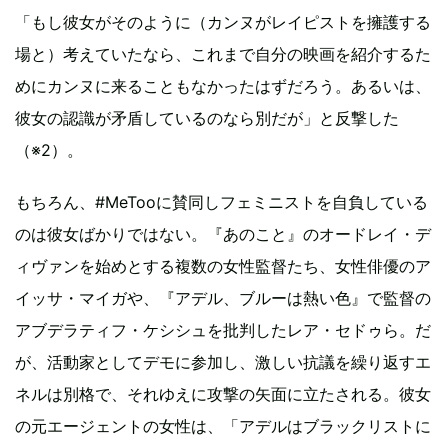
「もし彼女がそのように（カンヌがレイピストを擁護する
場と）考えていたなら、これまで自分の映画を紹介するた
めにカンヌに来ることもなかったはずだろう。あるいは、
彼女の認識が矛盾しているのなら別だが」と反撃した
（※2）。
もちろん、#MeTooに賛同しフェミニストを自負している
のは彼女ばかりではない。『あのこと』のオードレイ・デ
ィヴァンを始めとする複数の女性監督たち、女性俳優のア
イッサ・マイガや、『アデル、ブルーは熱い色』で監督の
アブデラティフ・ケシシュを批判したレア・セドゥら。だ
が、活動家としてデモに参加し、激しい抗議を繰り返すエ
ネルは別格で、それゆえに攻撃の矢面に立たされる。彼女
の元エージェントの女性は、「アデルはブラックリストに