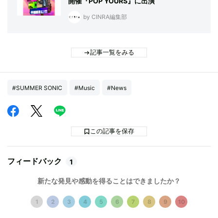
開催『POP YOURS』に出演
by CINRA編集部
記事一覧をみる
#SUMMER SONIC
#Music
#News
この記事を保存
フィードバック
1
新たな発見や感動を得ることはできましたか？
1
2
3
4
5
6
7
8
9
10