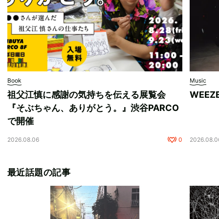
Book
Music
祖父江慎に感謝の気持ちを伝える展覧会
WEE
『そぶちゃん、ありがとう。』渋谷PARCO
で開催
2026.08.06
0
2026.08.0
最近話題の記事