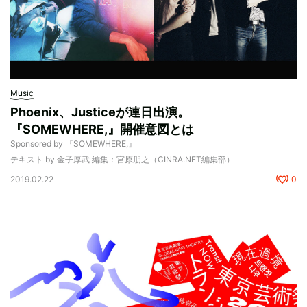
Music
Phoenix、Justiceが連日出演。
『SOMEWHERE,』開催意図とは
Sponsored by 『SOMEWHERE,』
テキスト by 金子厚武 編集：宮原朋之（CINRA.NET編集部）
2019.02.22
0