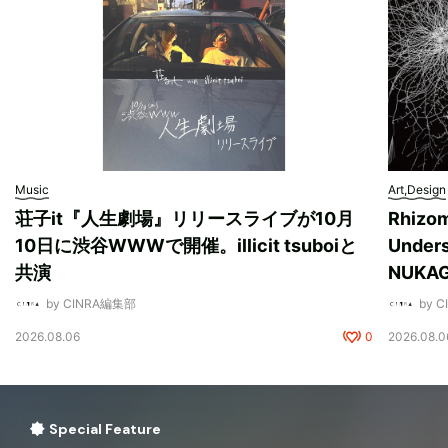
Music
Art,Design
荘子it『人生劇場』リリースライブが10月
Rhizo
10日に渋谷WWWで開催。illicit tsuboiと
Unde
共演
NUK
by CINRA編集部
by 
2026.08.06
0
2026.08.0
Special Feature