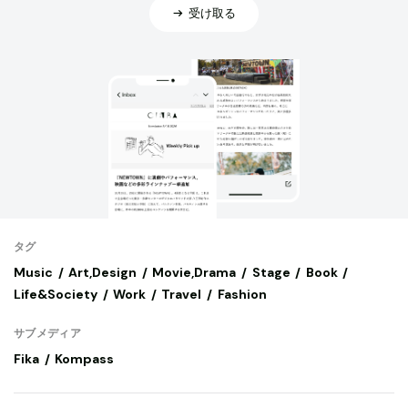
受け取る
タグ
Music
Art,Design
Movie,Drama
Stage
Book
Life&Society
Work
Travel
Fashion
サブメディア
Fika
Kompass