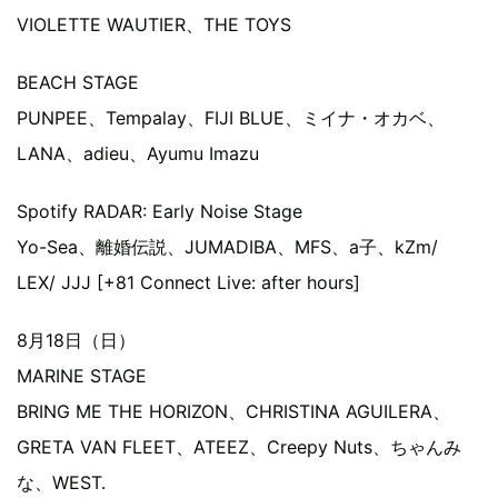
VIOLETTE WAUTIER、THE TOYS
BEACH STAGE
PUNPEE、Tempalay、FIJI BLUE、ミイナ・オカベ、
LANA、adieu、Ayumu Imazu
Spotify RADAR: Early Noise Stage
Yo-Sea、離婚伝説、JUMADIBA、MFS、a⼦、kZm/
LEX/ JJJ [+81 Connect Live: after hours]
8月18日（日）
MARINE STAGE
BRING ME THE HORIZON、CHRISTINA AGUILERA、
GRETA VAN FLEET、ATEEZ、Creepy Nuts、ちゃんみ
な、WEST.