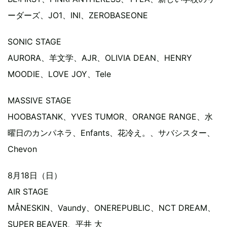
ーダーズ、JO1、INI、ZEROBASEONE
SONIC STAGE
AURORA、⽺⽂学、AJR、OLIVIA DEAN、HENRY
MOODIE、LOVE JOY、Tele
MASSIVE STAGE
HOOBASTANK、YVES TUMOR、ORANGE RANGE、⽔
曜⽇のカンパネラ、Enfants、花冷え。、サバシスター、
Chevon
8月18日（日）
AIR STAGE
MÅNESKIN、Vaundy、ONEREPUBLIC、NCT DREAM、
SUPER BEAVER、平井 ⼤