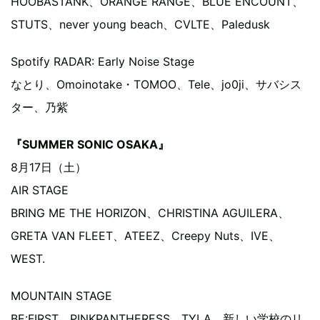
HOOBASTANK、ORANGE RANGE、BLUE ENCOUNT、
STUTS、never young beach、CVLTE、Paledusk
Spotify RADAR: Early Noise Stage
なとり、Omoinotake・TOMOO、Tele、jo0ji、サバシス
ター、乃紫
『SUMMER SONIC OSAKA』
8月17日（土）
AIR STAGE
BRING ME THE HORIZON、CHRISTINA AGUILERA、
GRETA VAN FLEET、ATEEZ、Creepy Nuts、IVE、
WEST.
MOUNTAIN STAGE
BE:FIRST、PINKPANTHERESS、TYLA、新しい学校のリ