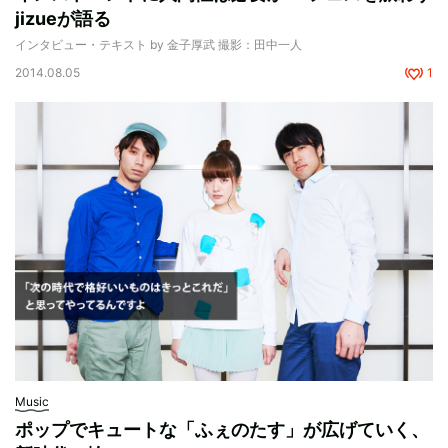
jizueが語る
インタビュー・テキスト by 金子厚武 撮影：田中一人
2014.08.05
1
Music
ポップでキュートな「ふぇのたす」が広げていく、