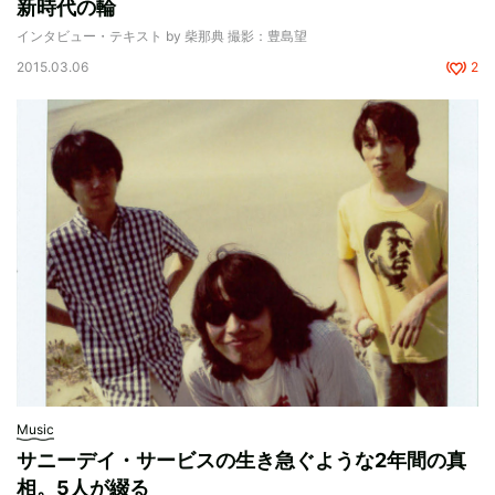
新時代の輪
インタビュー・テキスト by 柴那典 撮影：豊島望
2015.03.06
2
Music
サニーデイ・サービスの生き急ぐような2年間の真
相。5人が綴る