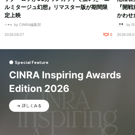
ルミタージュ幻想』リマスター版が期間限
『開戦
定上映
かわせ
by CINRA編集部
by I
2026.08.07
0
2026.08.0
Special Feature
CINRA Inspiring Awards
Edition 2026
詳しくみる