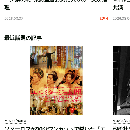
理
共演
2026.08.07
4
2026.08.0
最近話題の記事
Movie,Drama
Movie,Dr
ソクーロフが90分ワンカットで描いた『エ
池松壮