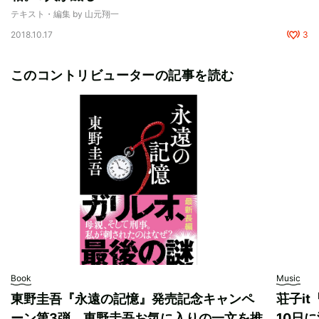
テキスト・編集 by 山元翔一
2018.10.17
3
このコントリビューターの記事を読む
Book
Music
東野圭吾『永遠の記憶』発売記念キャンペ
荘子i
ーン第3弾。東野圭吾お気に入りの一文を推
10日に