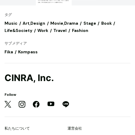
タグ
Music
Art,Design
Movie,Drama
Stage
Book
Life&Society
Work
Travel
Fashion
サブメディア
Fika
Kompass
CINRA, Inc.
Follow
私たちについて
運営会社