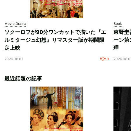
Movie,Drama
Book
ソクーロフが90分ワンカットで描いた『エ
東野圭
ルミタージュ幻想』リマスター版が期間限
ーン第
定上映
理
2026.08.07
0
2026.08.0
最近話題の記事