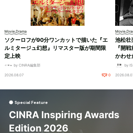
Movie,Drama
Movie,Dr
ソクーロフが90分ワンカットで描いた『エ
池松壮
ルミタージュ幻想』リマスター版が期間限
『開戦
定上映
かわせ
by CINRA編集部
by I
2026.08.07
0
2026.08.0
Special Feature
CINRA Inspiring Awards
Edition 2026