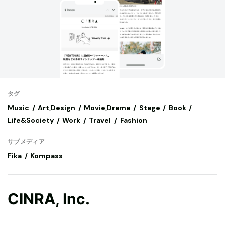
タグ
Music
Art,Design
Movie,Drama
Stage
Book
Life&Society
Work
Travel
Fashion
サブメディア
Fika
Kompass
CINRA, Inc.