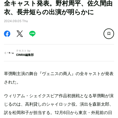
全キャスト発表。野村周平、佐久間由
衣、長井短らの出演が明らかに
2024.09.05 Thu
テキスト by
CINRA編集部
草彅剛主演の舞台『ヴェニスの商人』の全キャストが発表
された。
ウィリアム・シェイクスピア作品初挑戦となる草彅剛が演
じるのは、高利貸しのシャイロック役。演出を森新太郎、
訳を松岡和子が担当する。12月6日から東京・外苑前の日