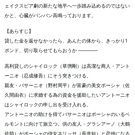
ェイクスピア劇の新たな地平へ一歩踏み込めるのではない
かと、心臓がバンバン高鳴っております。
【あらすじ】
貸した金を返せなかったら、あんたの体から、きっかり1
ポンド、切り取らせてもらおうか ――――
高利貸しのシャイロック（草彅剛）は高潔な商人・アント
ーニオ（忍成修吾）にそう突きつける。
親友・バサーニオ（野村周平）が富豪の美女ポーシャ（佐
久間由衣）に求婚する為の資金を援助したいアントーニオ
はシャイロックの申し出を受け入れる。
アントーニオの助けを得てバサーニオはポーシャのいるベ
ルモントに向けて旅立つ。供の友人・グラシアーノ（大鶴
佐助）がポーシャの侍女ネリッサ（長井短）と恋仲になる