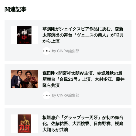
関連記事
草彅剛がシェイクスピア作品に挑む。森新
太郎演出の舞台『ヴェニスの商人』が12月
から上演
by CINRA編集部
森田剛×間宮祥太朗W主演、赤堀雅秋の最
新舞台『台風23号』上演。木村多江、藤井
隆ら共演
by CINRA編集部
板垣恵介『グラップラー刃牙』が初の舞台
化。佐藤祐吾、大西桃香、日向野祥、桜庭
大翔らが共演