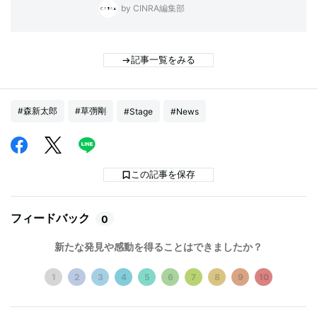
by CINRA編集部
記事一覧をみる
#森新太郎
#草彅剛
#Stage
#News
この記事を保存
フィードバック
0
新たな発見や感動を得ることはできましたか？
1
2
3
4
5
6
7
8
9
10