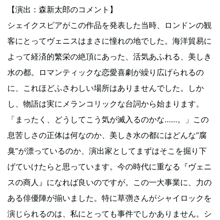
【演出：森新太郎のコメント】
シェイクスピアがこの作品を発表した当時、ロンドンの観
客にとってヴェニスはまさに憧れの地でした。海洋貿易に
よって経済的繁栄の絶頂にあった、活気あふれる、美しき
水の都。ロマンティックな恋愛喜劇が繰り広げられるの
に、これほどふさわしい場所はありませんでした。しか
し、物語は実にメランコリックな台詞から始まります。
「まったく、どうしてこう気が滅入るのかな……。」この
息苦しさの正体は何なのか、美しき水の都にはどんな“腐
臭”が漂っているのか、演出家としてまずはそこを掘り下
げていけたらと思っています。今の時代に重なる『ヴェニ
スの商人』になれば良いのですが。この一大事業に、力の
ある俳優陣が揃いました。特に草彅さんがシャイロックを
演じられるのは、私にとっても事件でしかありません。シ