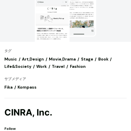
タグ
Music
Art,Design
Movie,Drama
Stage
Book
Life&Society
Work
Travel
Fashion
サブメディア
Fika
Kompass
CINRA, Inc.
Follow