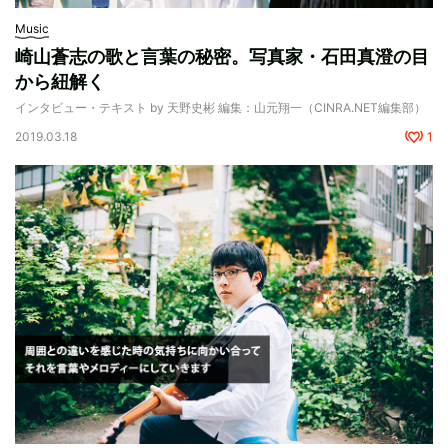
Music
崎山蒼志の歌と言葉の秘密。写真家・石田真澄の目
から紐解く
インタビュー・テキスト by 天野史彬 編集：山元翔一（CINRA.NET編集部）
2019.03.18
1