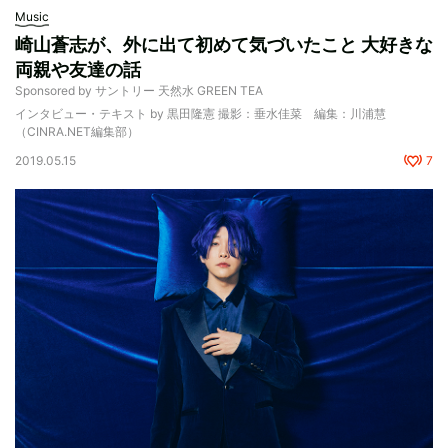
Music
崎山蒼志が、外に出て初めて気づいたこと 大好きな
両親や友達の話
Sponsored by サントリー 天然水 GREEN TEA
インタビュー・テキスト by 黒田隆憲 撮影：垂水佳菜 編集：川浦慧
（CINRA.NET編集部）
2019.05.15
7