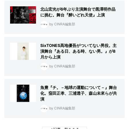
北山宏光が6年ぶり主演舞台で黒澤明作品
に挑む。舞台『醉いどれ天使』上演
by CINRA編集部
SixTONES髙地優吾がついてない男役。主
演舞台『ある日、ある時、ない男。』が8
月から上演
by CINRA編集部
魚豊『チ。－地球の運動について－』舞台
化。窪田正孝、三浦透子、森山未來らが共
演
by CINRA編集部