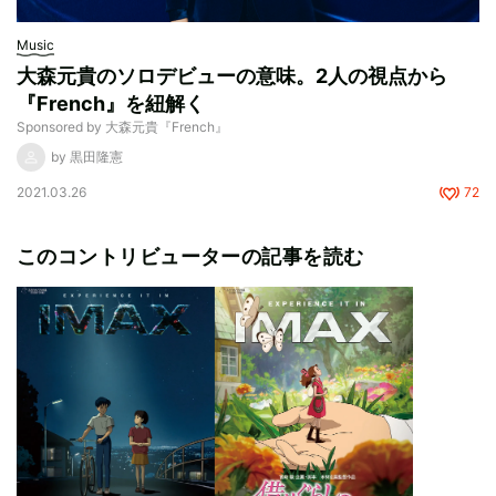
Music
大森元貴のソロデビューの意味。2人の視点から
『French』を紐解く
Sponsored by 大森元貴『French』
by 黒田隆憲
2021.03.26
72
このコントリビューターの記事を読む