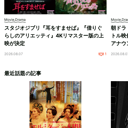
Movie,Drama
Movie,Dr
スタジオジブリ『耳をすませば』『借りぐ
朝ドラ
らしのアリエッティ』4Kリマスター版の上
トル映
映が決定
アナウ
2026.08.07
1
2026.08.0
最近話題の記事