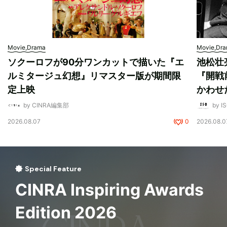
Movie,Drama
Movie,Dr
ソクーロフが90分ワンカットで描いた『エ
池松壮
ルミタージュ幻想』リマスター版が期間限
『開戦
定上映
かわせ
by CINRA編集部
by I
2026.08.07
0
2026.08.0
Special Feature
CINRA Inspiring Awards
Edition 2026