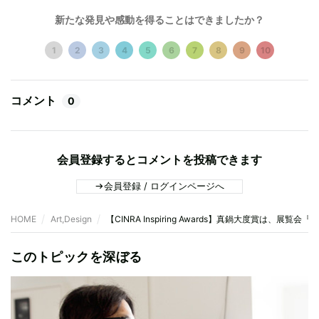
新たな発見や感動を得ることはできましたか？
1
2
3
4
5
6
7
8
9
10
コメント
0
会員登録するとコメントを投稿できます
会員登録 / ログインページへ
HOME
Art,Design
【CINRA Inspiring Awards】真鍋大度賞は、展覧会『ETER
このトピックを深ぼる