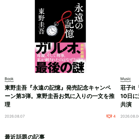
Book
Music
東野圭吾『永遠の記憶』発売記念キャンペ
荘子i
ーン第3弾。東野圭吾お気に入りの一文を推
10日に
理
共演
2026.08.07
4
2026.08.0
最近話題の記事