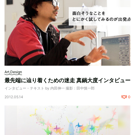
Art,Design
最先端に辿り着くための迷走 真鍋大度インタビュー
インタビュー・テキスト by 内田伸一 撮影：田中慎一郎
2012.05.14
0