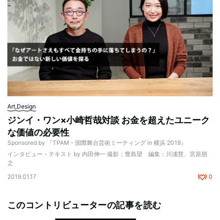
Art,Design
ジンイ・ワン×小崎哲哉対談 お金を超えたユニーク
な価値の必要性
Sponsored by 『TPAM - 国際舞台芸術ミーティング in 横浜 2019』
インタビュー・テキスト by 内田伸一 撮影：豊島望 編集：川浦慧、宮原朋
之
2019.01.17
0
このコントリビューターの記事を読む