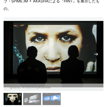
ブ・SPIME.IM + AKASHAによる『HINT』を展示したも
の。
『ground』RYOICHI KUROKAWA