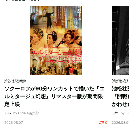
Movie,Drama
Movie,Dr
ソクーロフが90分ワンカットで描いた『エ
池松壮
ルミタージュ幻想』リマスター版が期間限
『開戦
定上映
かわせ
by CINRA編集部
by I
2026.08.07
0
2026.08.0