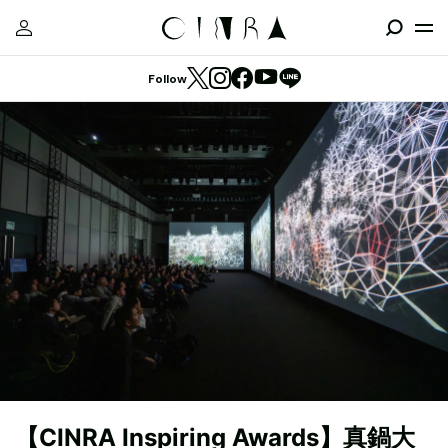
Follow
【CINRA Inspiring Awards】真鍋大