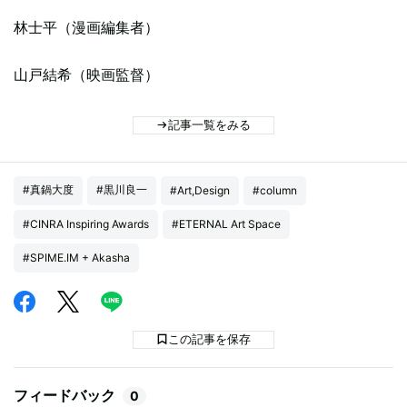
林士平（漫画編集者）
山戸結希（映画監督）
記事一覧をみる
#真鍋大度
#黒川良一
#Art,Design
#column
#CINRA Inspiring Awards
#ETERNAL Art Space
#SPIME.IM + Akasha
この記事を保存
フィードバック
0