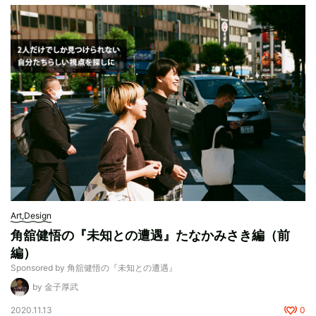
Art,Design
角舘健悟の『未知との遭遇』たなかみさき編（前
編）
Sponsored by 角舘健悟の『未知との遭遇』
by 金子厚武
2020.11.13
0