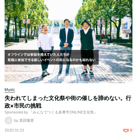
Music
失われてしまった文化祭や街の催しを諦めない。行
政×市民の挑戦
Sponsored by 『みんなでつくる多摩市ONLINE文化祭』
by 黒田隆憲
2020.10.23
0