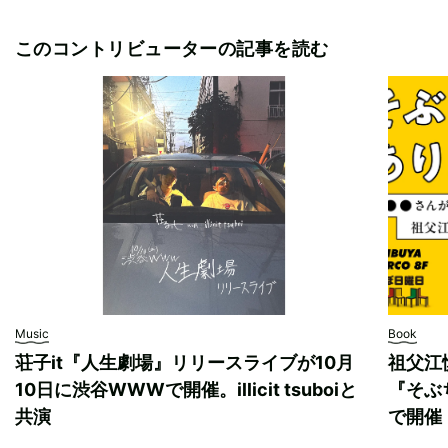
このコントリビューターの記事を読む
Music
Book
荘子it『人生劇場』リリースライブが10月
祖父江
10日に渋谷WWWで開催。illicit tsuboiと
『そぶ
共演
で開催