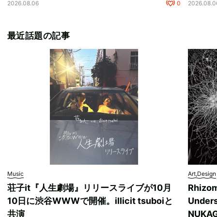
2026.08.06
0
2026.08.0
最近話題の記事
Music
Art,Design
荘子it『人生劇場』リリースライブが10月
Rhizo
10日に渋谷WWWで開催。illicit tsuboiと
Unde
共演
NUK