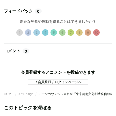
フィードバック
0
新たな発見や感動を得ることはできましたか？
1
2
3
4
5
6
7
8
9
10
コメント
0
会員登録するとコメントを投稿できます
会員登録 / ログインページへ
HOME
Art,Design
アーツカウンシル東京が「東京芸術文化創造発信助成」に
このトピックを深ぼる