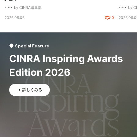
by CINRA編集部
by 
2026.08.06
0
2026.08.0
Special Feature
CINRA Inspiring Awards
Edition 2026
詳しくみる