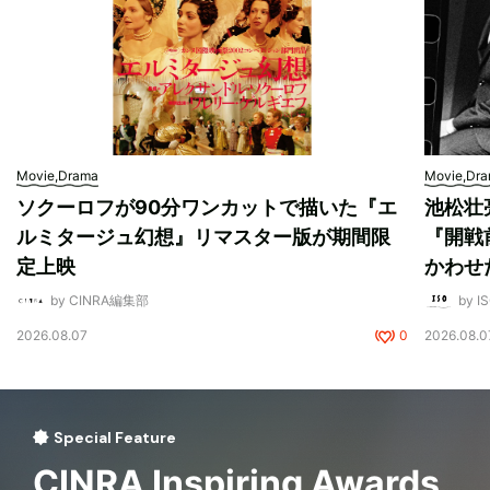
Movie,Drama
Movie,Dr
ソクーロフが90分ワンカットで描いた『エ
池松壮
ルミタージュ幻想』リマスター版が期間限
『開戦
定上映
かわせ
by CINRA編集部
by I
2026.08.07
0
2026.08.0
Special Feature
CINRA Inspiring Awards