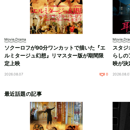
Movie,Drama
Movie,Dr
ソクーロフが90分ワンカットで描いた『エ
スタジ
ルミタージュ幻想』リマスター版が期間限
らしの
定上映
映が決
2026.08.07
0
2026.08.0
最近話題の記事