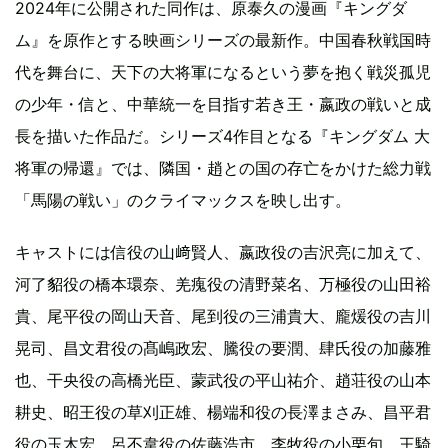
2024年に公開された同作は、原泰久の漫画『キングダ
ム』を原作とする映画シリーズの最新作。中国春秋戦国時
代を舞台に、天下の大将軍になるという夢を抱く戦災孤児
の少年・信と、中華統一を目指す若き王・嬴政の戦いと成
長を描いた作品だ。シリーズ4作目となる『キングダム 大
将軍の帰還』では、隣国・趙との国の存亡をかけた総力戦
「馬陽の戦い」のクライマックスを映し出す。
キャストには信役の山﨑賢人、嬴政役の吉沢亮に加えて、
河了貂役の橋本環奈、羌瘣役の清野菜名、万極役の山田裕
貴、尾平役の岡山天音、尾到役の三浦貴大、龐煖役の吉川
晃司、昌文君役の髙嶋政宏、騰役の要潤、肆氏役の加藤雅
也、干央役の高橋光臣、蒙武役の平山祐介、趙荘役の山本
耕史、昭王役の草刈正雄、楊端和役の長澤まさみ、昌平君
役の玉木宏、呂不韋役の佐藤浩市、李牧役の小栗旬、王騎