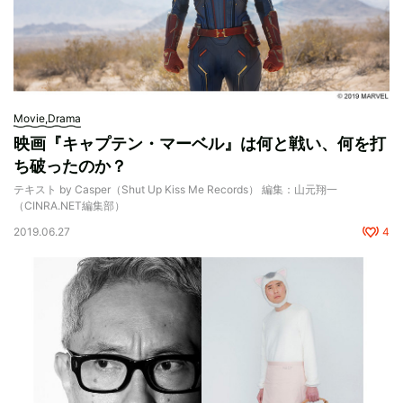
Movie,Drama
映画『キャプテン・マーベル』は何と戦い、何を打
ち破ったのか？
テキスト by Casper（Shut Up Kiss Me Records） 編集：山元翔一
（CINRA.NET編集部）
2019.06.27
4