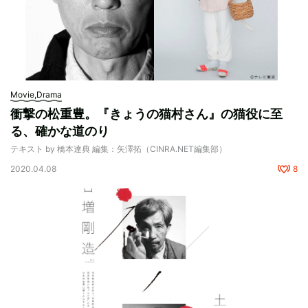
Movie,Drama
衝撃の松重豊。『きょうの猫村さん』の猫役に至
る、確かな道のり
テキスト by 橋本達典 編集：矢澤拓（CINRA.NET編集部）
2020.04.08
8