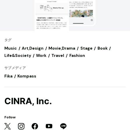
タグ
Music
Art,Design
Movie,Drama
Stage
Book
Life&Society
Work
Travel
Fashion
サブメディア
Fika
Kompass
CINRA, Inc.
Follow