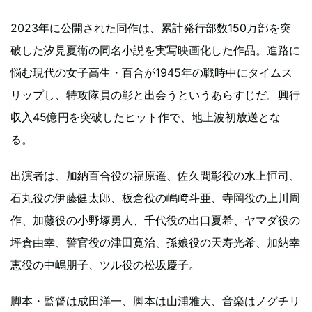
2023年に公開された同作は、累計発行部数150万部を突
破した汐見夏衛の同名小説を実写映画化した作品。進路に
悩む現代の女子高生・百合が1945年の戦時中にタイムス
リップし、特攻隊員の彰と出会うというあらすじだ。興行
収入45億円を突破したヒット作で、地上波初放送とな
る。
出演者は、加納百合役の福原遥、佐久間彰役の水上恒司、
石丸役の伊藤健太郎、板倉役の嶋﨑斗亜、寺岡役の上川周
作、加藤役の小野塚勇人、千代役の出口夏希、ヤマダ役の
坪倉由幸、警官役の津田寛治、孫娘役の天寿光希、加納幸
恵役の中嶋朋子、ツル役の松坂慶子。
脚本・監督は成田洋一、脚本は山浦雅大、音楽はノグチリ