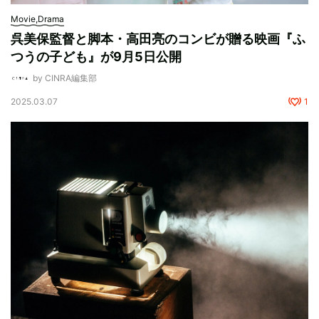
Movie,Drama
呉美保監督と脚本・高田亮のコンビが贈る映画『ふ
つうの子ども』が9月5日公開
by CINRA編集部
2025.03.07
1