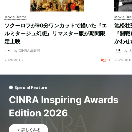
Movie,Drama
Movie,Dr
ソクーロフが90分ワンカットで描いた『エ
池松壮
ルミタージュ幻想』リマスター版が期間限
『開戦
定上映
かわせ
by CINRA編集部
by I
2026.08.07
0
2026.08.0
Special Feature
CINRA Inspiring Awards
Edition 2026
詳しくみる