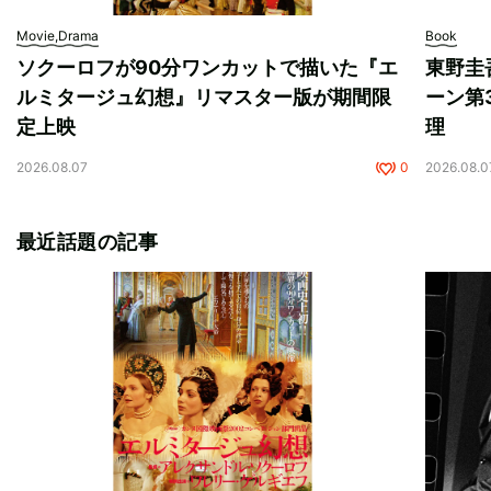
Movie,Drama
Book
ソクーロフが90分ワンカットで描いた『エ
東野圭
ルミタージュ幻想』リマスター版が期間限
ーン第
定上映
理
2026.08.07
0
2026.08.0
最近話題の記事