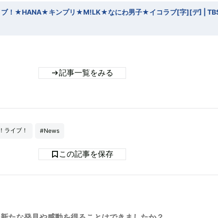
！★HANA★キンプリ★M!LK★なにわ男子★イコラブ[字][デ] | TB
記事一覧をみる
ブ！ライブ！
#News
この記事を保存
新たな発見や感動を得ることはできましたか？