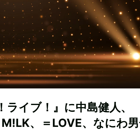
ブ！ライブ！』に中島健人、
NA、M!LK、＝LOVE、なにわ