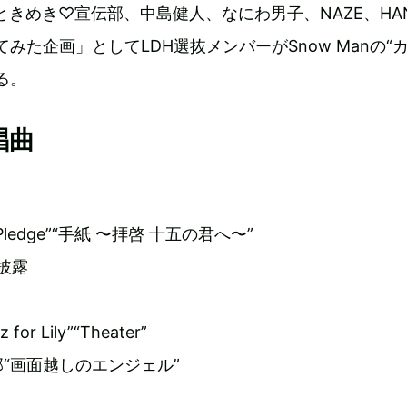
ce、超ときめき♡宣伝部、中島健人、なにわ男子、NAZE、HA
てみた企画」としてLDH選抜メンバーがSnow Manの“
る。
唱曲
edge”“手紙 〜拝啓 十五の君へ〜”
披露
z for Lily”“Theater”
“画面越しのエンジェル”