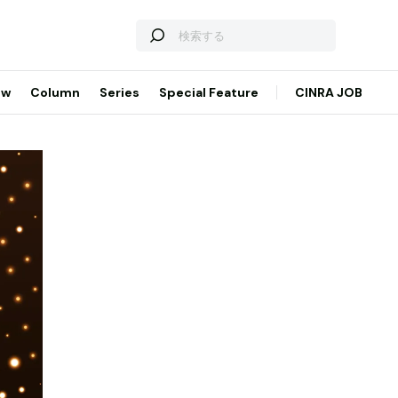
ew
Column
Series
Special Feature
CINRA JOB