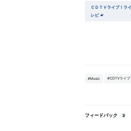
ＣＤＴＶライブ！ライブ
レビ
#CDTVライ
#Music
フィードバック
3