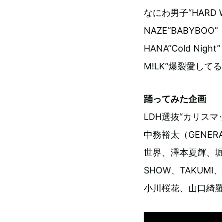
なにわ男子“HARD 
NAZE“BABYBOO”
HANA“Cold Night”
M!LK“爆裂愛してる
踊ってみた企画
LDH選抜“カリスマッ
中務裕太（GENERA
世界、澤本夏輝、堀夏
SHOW、TAKUMI、H
小川桜花、山口綺羅（G