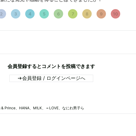
2
3
4
5
6
7
8
9
10
会員登録するとコメントを投稿できます
会員登録 / ログインページへ
Prince、HANA、M!LK、＝LOVE、なにわ男子ら