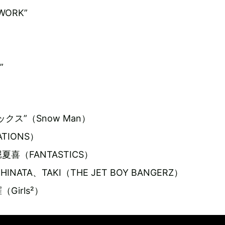
WORK”
”
クス”（Snow Man）
TIONS）
喜（FANTASTICS）
INATA、TAKI（THE JET BOY BANGERZ）
irls²）