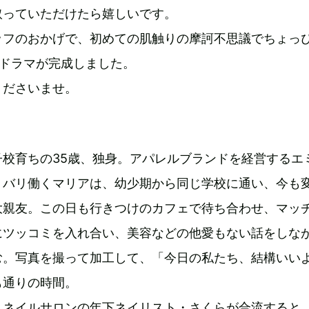
取っていただけたら嬉しいです。
ッフのおかげで、初めての肌触りの摩訶不思議でちょっ
続ドラマが完成しました。
くださいませ。
子校育ちの35歳、独身。アパレルブランドを経営するエ
リバリ働くマリアは、幼少期から同じ学校に通い、今も
大親友。この日も行きつけのカフェで待ち合わせ、マッ
にツッコミを入れ合い、美容などの他愛もない話をしな
む。写真を撮って加工して、「今日の私たち、結構いい
も通りの時間。
うネイルサロンの年下ネイリスト・さくらが合流すると