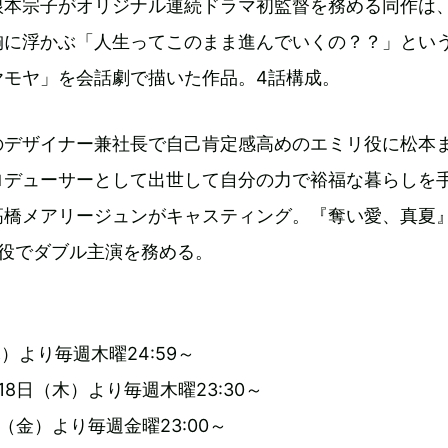
根本宗子がオリジナル連続ドラマ初監督を務める同作は、
胸に浮かぶ「⼈⽣ってこのまま進んでいくの？？」とい
ヤモヤ」を会話劇で描いた作品。4話構成。
のデザイナー兼社長で自己肯定感高めのエミリ役に松本
ロデューサーとして出世して自分の力で裕福な暮らしを
高橋メアリージュンがキャスティング。『奪い愛、真夏
友役でダブル主演を務める。
木）より毎週木曜24:59～
8日（木）より毎週木曜23:30～
（金）より毎週金曜23:00～