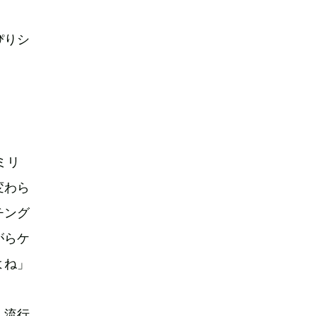
ぴりシ
ミリ
変わら
チング
がらケ
よね」
、流行