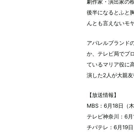
劇作家・演出家の
後半になるとふと
んとも⾔えないモ
アパレルブランド
か、テレビ局でプ
ているマリア役に
演した2人が大親
【放送情報】
MBS：6月18日（
テレビ神奈川：6月1
チバテレ：6月19日