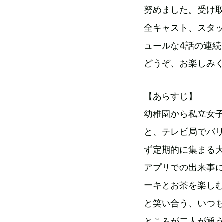
努めました。受け
全キャスト、スタ
ュールな4話の連
どうぞ、お楽しみ
【あらすじ】
幼稚園から私立女
と、テレビ局でバ
ず定期的に集まる
アプリでの出来事
ーキとお茶を楽し
と笑い合う、いつ
ところが二人が通