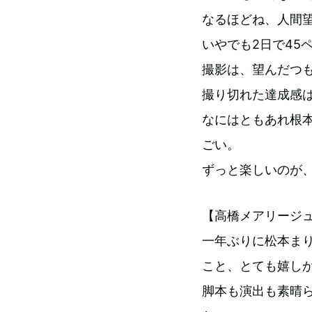
なるほどね、人間
いやでも2日で45
撮影は、望んだつ
撮り切れた達成感
なにはともあれ根
ごい。
ずっと楽しいのが
【高橋メアリージ
一年ぶりに松本ま
こと、とても嬉し
脚本も演出も素晴