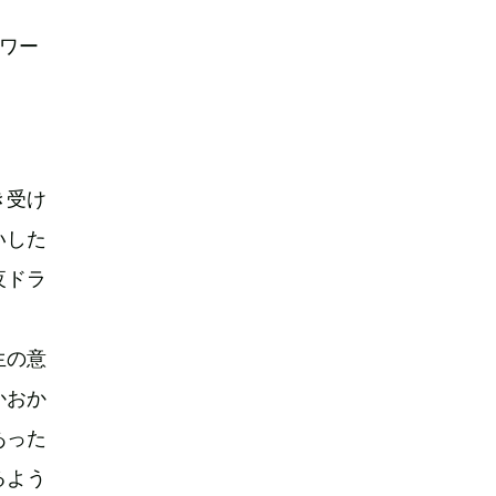
本ワー
き受け
いした
夜ドラ
生の意
かおか
あった
るよう