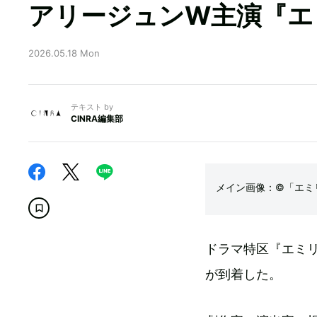
アリージュンW主演『エ
2026.05.18 Mon
テキスト by
CINRA編集部
メイン画像：©「エミ
ドラマ特区『エミリ
が到着した。