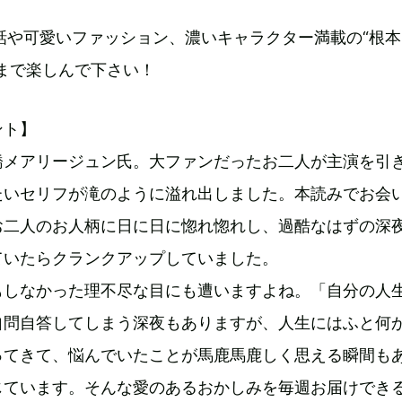
話や可愛いファッション、濃いキャラクター満載の“根
まで楽しんで下さい！
ント】
橋メアリージュン氏。大ファンだったお二人が主演を引
たいセリフが滝のように溢れ出しました。本読みでお会
お二人のお人柄に日に日に惚れ惚れし、過酷なはずの深
ていたらクランクアップしていました。
もしなかった理不尽な目にも遭いますよね。「自分の人
自問自答してしまう深夜もありますが、人生にはふと何
ってきて、悩んでいたことが馬鹿馬鹿しく思える瞬間も
じています。そんな愛のあるおかしみを毎週お届けでき