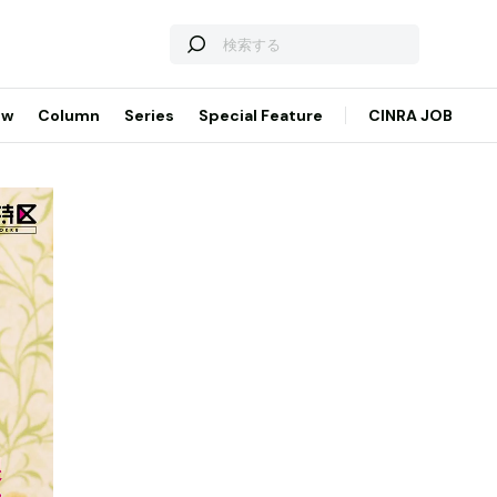
ew
Column
Series
Special Feature
CINRA JOB