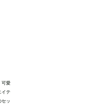
、可愛
エイテ
のセッ