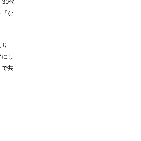
30代
う「な
まり
手にし
』で共