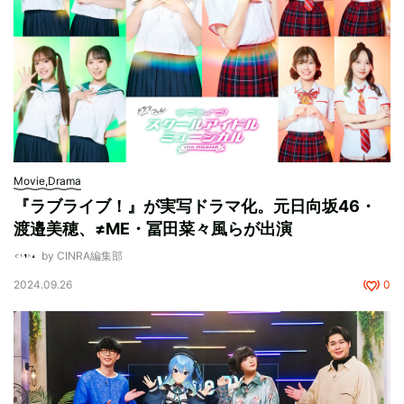
Movie,Drama
『ラブライブ！』が実写ドラマ化。元日向坂46・
渡邉美穂、≠ME・冨田菜々風らが出演
by CINRA編集部
2024.09.26
0