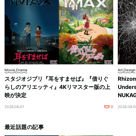
Movie,Drama
Art,Design
スタジオジブリ『耳をすませば』『借りぐ
Rhizo
らしのアリエッティ』4Kリマスター版の上
Unde
映が決定
NUK
2026.08.07
0
2026.08.0
最近話題の記事