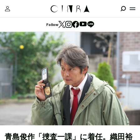
Follow
青島俊作「捜査一課」に着任。織田裕