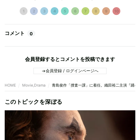
1
2
3
4
5
6
7
8
9
10
コメント
0
会員登録するとコメントを投稿できます
会員登録 / ログインページへ
HOME
Movie,Drama
青島俊作「捜査一課」に着任。織田裕二主演『踊る大捜
このトピックを深ぼる