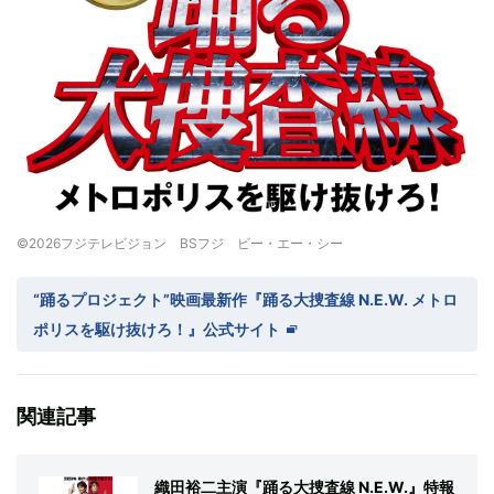
©2026フジテレビジョン BSフジ ビー・エー・シー
“踊るプロジェクト”映画最新作『踊る大捜査線 N.E.W. メトロ
ポリスを駆け抜けろ！』公式サイト
関連記事
織田裕二主演『踊る大捜査線 N.E.W.』特報