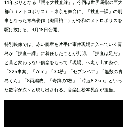
14年ぶりとなる『踊る大捜査線』。今回は世界屈指の巨大
都市（メトロポリス）・東京を舞台に、「捜査一課」の刑
事となった青島俊作（織田裕二）が令和のメトロポリスを
駆け抜ける。9月18日公開。
特別映像では、赤い腕章を片手に事件現場に入っていく青
島が「捜査一課」に着任したことが判明。「捜査は足だ」
と昔と変わらない信念をもって「現場」へ走り出す姿や、
「225事案」「7cm」「30秒」「セブンベア」「無数の青
島くん」「8両編成」「奇跡の1枚」「時速8.2km」といっ
た数字が次々と映し出される。音楽は松本晃彦が担当。