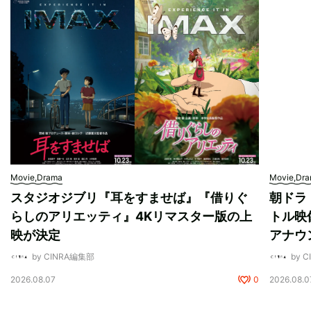
Movie,Drama
Movie,Dr
スタジオジブリ『耳をすませば』『借りぐ
朝ドラ
らしのアリエッティ』4Kリマスター版の上
トル映
映が決定
アナウ
by CINRA編集部
by 
2026.08.07
0
2026.08.0