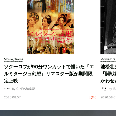
Movie,Drama
Movie,Dr
ソクーロフが90分ワンカットで描いた『エ
池松壮
ルミタージュ幻想』リマスター版が期間限
『開戦
定上映
かわせ
by CINRA編集部
by I
2026.08.07
0
2026.08.0