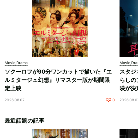
Movie,Drama
Movie,Dr
ソクーロフが90分ワンカットで描いた『エ
スタジ
ルミタージュ幻想』リマスター版が期間限
らしの
定上映
映が決
2026.08.07
0
2026.08.0
最近話題の記事