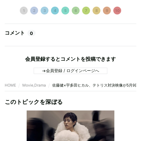
1
2
3
4
5
6
7
8
9
10
コメント
0
会員登録するとコメントを投稿できます
会員登録 / ログインページへ
HOME
Movie,Drama
佐藤健×宇多田ヒカル、テトリス対決映像が5月9日20:
このトピックを深ぼる