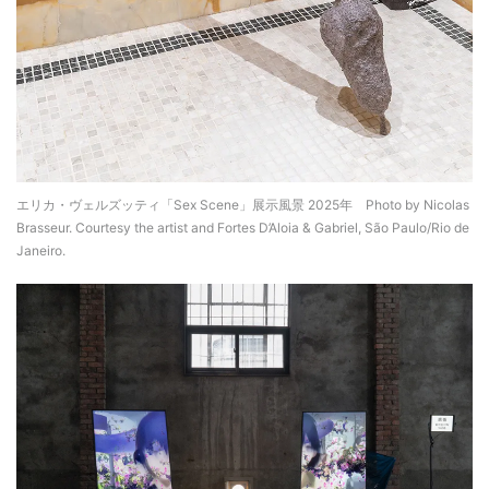
エリカ・ヴェルズッティ「Sex Scene」展示風景 2025年 Photo by Nicolas
Brasseur. Courtesy the artist and Fortes D’Aloia & Gabriel, São Paulo/Rio de
Janeiro.