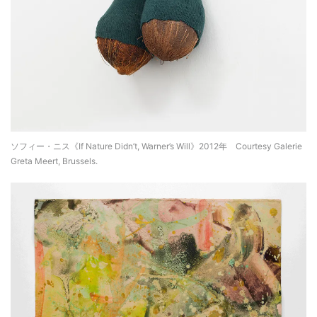
ソフィー・ニス《If Nature Didn’t, Warner’s Will》2012年 Courtesy Galerie
Greta Meert, Brussels.