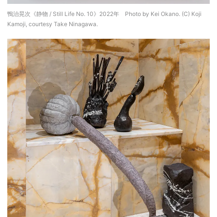
鴨治晃次《静物 / Still Life No. 10》2022年 Photo by Kei Okano. (C) Koji
Kamoji, courtesy Take Ninagawa.