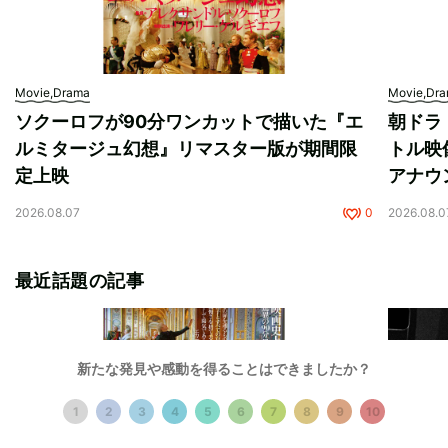
Movie,Drama
Movie,Dr
ソクーロフが90分ワンカットで描いた『エ
朝ドラ
ルミタージュ幻想』リマスター版が期間限
トル映
定上映
アナウ
2026.08.07
0
2026.08.0
最近話題の記事
新たな発見や感動を得ることはできましたか？
1
2
3
4
5
6
7
8
9
10