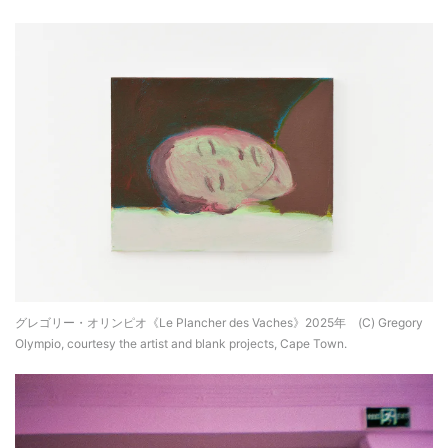
グレゴリー・オリンピオ《Le Plancher des Vaches》2025年 (C) Gregory
Olympio, courtesy the artist and blank projects, Cape Town.