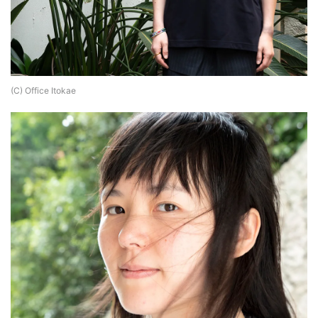
(C)️ Office Itokae