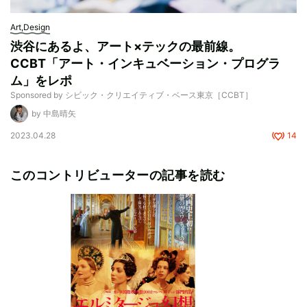
Art,Design
渋谷にあるよ、アート×テックの最前線。
CCBT「アート・インキュベーション・プログラ
ム」をレポ
Sponsored by シビック・クリエイティブ・ベース東京［CCBT］
by 中島晴矢
2023.04.28
14
このコントリビューターの記事を読む