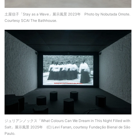
土屋信子「Stay as a Wave」展示風景 2023年 Photo by Nobutada Omote.
Courtesy SCAI The Bathhouse.
ジュリアンノックス「What Colours Can We Dream in This Night Filled with
Salt」展示風景 2025年 (C) Levi Fanan, courtesy Fundação Bienal de São
Paulo.