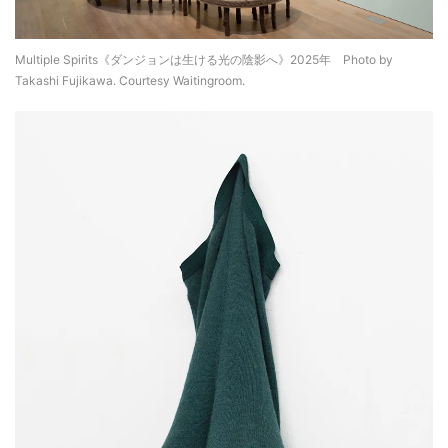
Multiple Spirits《ダンジョンは生ける光の陰影へ》2025年 Photo by
Takashi Fujikawa. Courtesy Waitingroom.