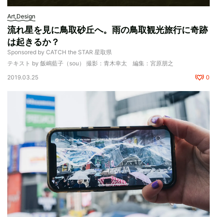
Art,Design
流れ星を見に鳥取砂丘へ。雨の鳥取観光旅行に奇跡
は起きるか？
Sponsored by CATCH the STAR 星取県
テキスト by 飯嶋藍子（sou） 撮影：青木幸太 編集：宮原朋之
2019.03.25
0