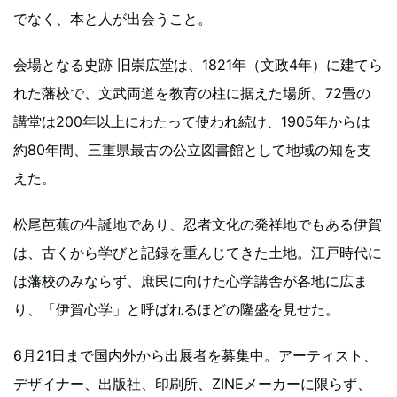
でなく、本と人が出会うこと。
会場となる史跡 旧崇広堂は、1821年（文政4年）に建てら
れた藩校で、文武両道を教育の柱に据えた場所。72畳の
講堂は200年以上にわたって使われ続け、1905年からは
約80年間、三重県最古の公立図書館として地域の知を支
えた。
松尾芭蕉の生誕地であり、忍者文化の発祥地でもある伊賀
は、古くから学びと記録を重んじてきた土地。江戸時代に
は藩校のみならず、庶民に向けた心学講舎が各地に広ま
り、「伊賀心学」と呼ばれるほどの隆盛を見せた。
6月21日まで国内外から出展者を募集中。アーティスト、
デザイナー、出版社、印刷所、ZINEメーカーに限らず、