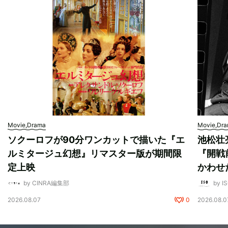
Movie,Drama
Movie,Dr
ソクーロフが90分ワンカットで描いた『エ
池松壮
ルミタージュ幻想』リマスター版が期間限
『開戦
定上映
かわせ
by CINRA編集部
by I
2026.08.07
0
2026.08.0