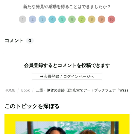
新たな発見や感動を得ることはできましたか？
1
2
3
4
5
6
7
8
9
10
コメント
0
会員登録するとコメントを投稿できます
会員登録 / ログインページへ
HOME
Book
三重・伊賀の史跡 旧崇広堂でアートブックフェア『Waza Wa
このトピックを深ぼる