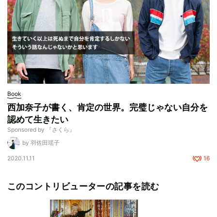
Book
西加奈子が書く、肯定の世界。完璧じゃない自分を
認めて生きたい
Sponsored by 『さくら』
by 羽佐田瑶子
2020.11.11
16
このコントリビューターの記事を読む