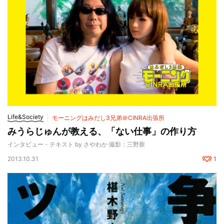
Life&Society
モーニングはみだし3兄弟＠CINRA出張所
みうらじゅんが教える、「ない仕事」の作り方
インタビュー・テキスト by さやわか 撮影：三野新
2013.10.31
1