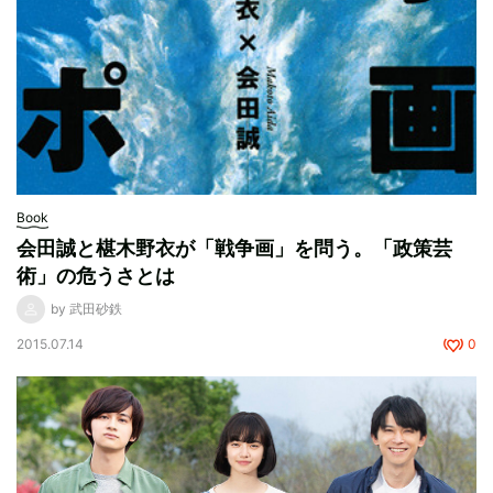
Book
会田誠と椹木野衣が「戦争画」を問う。「政策芸
術」の危うさとは
by 武田砂鉄
2015.07.14
0