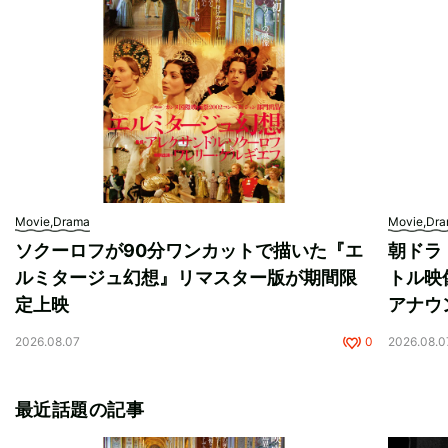
Movie,Drama
Movie,Dr
ソクーロフが90分ワンカットで描いた『エ
朝ドラ
ルミタージュ幻想』リマスター版が期間限
トル映
定上映
アナウ
2026.08.07
0
2026.08.0
最近話題の記事