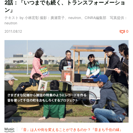
2話：「いつまでも続く、トランスフォーメーショ
ン」
テキスト by 小林宏彰 撮影：廣瀬育子、neutron、CINRA編集部 写真提供：
neutron
2011.08.12
0
Music
「音」は人や街を変えることができるのか？『音まち千住の縁』