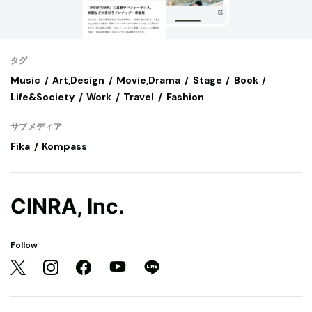
タグ
Music
Art,Design
Movie,Drama
Stage
Book
Life&Society
Work
Travel
Fashion
サブメディア
Fika
Kompass
CINRA, Inc.
Follow