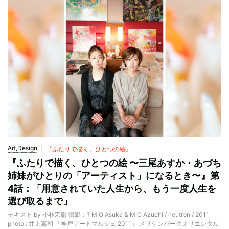
Art,Design
『ふたりで描く、ひとつの絵』
『ふたりで描く、ひとつの絵 〜三尾あすか・あづち
姉妹がひとりの「アーティスト」になるとき〜』第
4話：「用意されていた人生から、もう一度人生を
選び取るまで」
テキスト by 小林宏彰 撮影：? MIO Asuka & MIO Azuchi / neutron / 2011
photo : 井上嘉和 「神戸アートマルシェ 2011」 メリケンパークオリエンタル