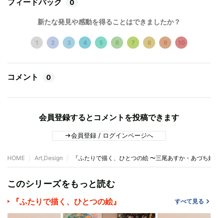
フィードバック
0
新たな発見や感動を得ることはできましたか？
1
2
3
4
5
6
7
8
9
10
コメント
0
会員登録するとコメントを投稿できます
会員登録 / ログインページへ
HOME
Art,Design
『ふたりで描く、ひとつの絵 〜三尾あすか・あづち姉
このシリーズをもっと読む
『ふたりで描く、ひとつの絵』
すべて見る