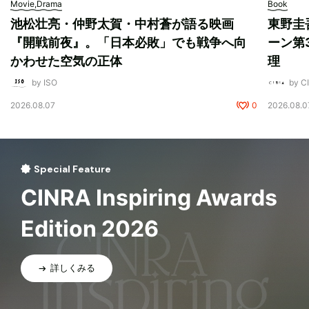
Movie,Drama
Book
池松壮亮・仲野太賀・中村蒼が語る映画
東野圭
『開戦前夜』。「日本必敗」でも戦争へ向
ーン第
かわせた空気の正体
理
by ISO
by 
2026.08.07
0
2026.08.0
Special Feature
CINRA Inspiring Awards
Edition 2026
詳しくみる