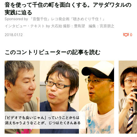
音を使って千住の町を面白くする。アサダワタルの
実践に迫る
Sponsored by 『音盤千住』レコ発企画『聴きめぐり千住！』
インタビュー・テキスト by 大石始 撮影：豊島望 編集：宮原朋之
2018.01.12
0
このコントリビューターの記事を読む