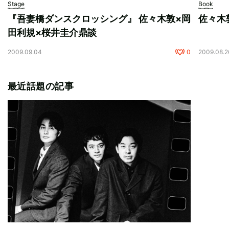
Stage
Book
『吾妻橋ダンスクロッシング』 佐々木敦×岡
佐々木
田利規×桜井圭介鼎談
2009.09.04
0
2009.08.2
最近話題の記事