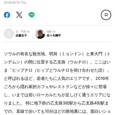
2019.06.13 Thu
文・写真 by
編集 by
佐藤圭子
佐々木鋼平
ソウルの有名な観光地、明洞（ミョンドン）と東大門（ト
ンデムン）の間に位置する乙支路（ウルチロ）。ここはい
ま「ヒップチロ（ヒップとウルチロを掛け合わせた語）」
と呼ばれるほど、若者たちに人気のエリアです。 2016年
ごろから隠れ家的カフェやレストランなどが徐々に登場
し、いまでは若いローカルたちが足しげく通うエリアにな
りました。 特に地下鉄の乙支路3街駅から乙支路4街駅ま
での、直線で歩いても10分ほどの路地裏には、面白いショ