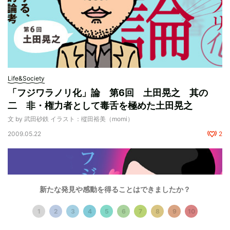
Life&Society
「フジワラノリ化」論 第6回 土田晃之 其の
二 非・権力者として毒舌を極めた土田晃之
文 by 武田砂鉄 イラスト：樅田裕美（momi）
2009.05.22
2
新たな発見や感動を得ることはできましたか？
1
2
3
4
5
6
7
8
9
10