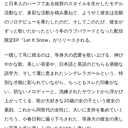
と日本人のハーフである抜群のスタイルを生かしたモデル
活動など、多彩な活動を積み重ねて、ようやく彼女は念願
のソロデビューを果たしたのだ。そしてこのたび、彼女が
ずっと歌いたかったという冬のラブバラードとなった配信
限定EP『Let It Snow』がリリースされる。
一聴して耳に残るのは、等身大の恋愛を歌い上げる、伸び
やかな歌。美しい容姿や、日本語と英語のどちらも堪能な
語学力、そして運に恵まれたシンデレラガールという、特
別な才能に彩られていながら、ちっともスレた印象がな
い。切ないメロディーと、洗練されたサウンドから浮かび
上がってくる、歌が大好きな20歳の女の子という彼女の
素顔。これから同世代の女性に、大いに支持を集めていく
だろう。小春日和に撮り下ろされた、等身大の彼女の美し
い写真と共に楽しんでいただけたら幸いだ。