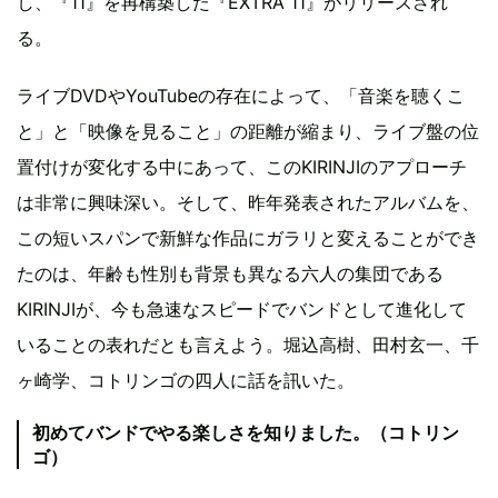
し、『11』を再構築した『EXTRA 11』がリリースされ
る。
ライブDVDやYouTubeの存在によって、「音楽を聴くこ
と」と「映像を見ること」の距離が縮まり、ライブ盤の位
置付けが変化する中にあって、このKIRINJIのアプローチ
は非常に興味深い。そして、昨年発表されたアルバムを、
この短いスパンで新鮮な作品にガラリと変えることができ
たのは、年齢も性別も背景も異なる六人の集団である
KIRINJIが、今も急速なスピードでバンドとして進化して
いることの表れだとも言えよう。堀込高樹、田村玄一、千
ヶ崎学、コトリンゴの四人に話を訊いた。
初めてバンドでやる楽しさを知りました。（コトリン
ゴ）