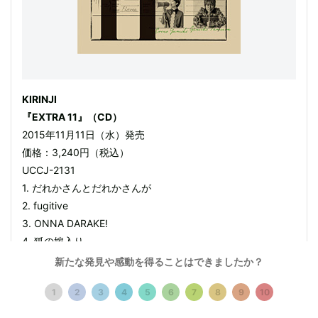
KIRINJI
『EXTRA 11』（CD）
2015年11月11日（水）発売
価格：3,240円（税込）
UCCJ-2131
1. だれかさんとだれかさんが
2. fugitive
3. ONNA DARAKE!
4. 狐の嫁入り
5. 虹を創ろう
新たな発見や感動を得ることはできましたか？
6. 雲呑ガール
1
2
3
4
5
6
7
8
9
10
7. ジャメヴ デジャヴ
8. 心晴れ晴れ