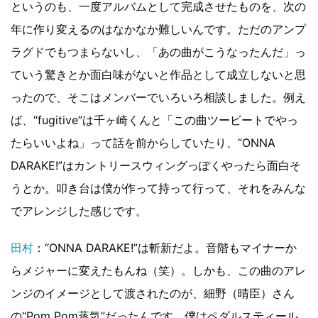
というのも、一度アルバムとして完成させたものを、次の
年に作り変えるのはなかなか難しいんです。ただのアンプ
ラグドでもつまらないし、「あの曲がこうなったんだ」っ
ていう驚きとか面白味がないと作品として成立しないと思
ったので、そこはメンバーでいろいろ相談しました。例え
ば、“fugitive”は千ヶ崎くんと「この曲ツービートでやっ
たらいいよね」って話を前からしていたり、“ONNA
DARAKE!”はカントリースウィングっぽくやったら面白そ
うとか。叩き台は僕が作って持って行って、それをみんな
でアレンジした感じです。
田村
：“ONNA DARAKE!”は斬新だよ。音階もマイナーか
らメジャーに変えたもんね（笑）。しかも、この曲のアレ
ンジのイメージとして渡されたのが、細野（晴臣）さん
の“Pom Pom蒸気”だったんです。僕はペダルスティール