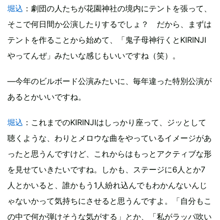
堀込
：劇団の人たちが花園神社の境内にテントを張って、
そこで何日間か公演したりするでしょ？ だから、まずは
テントを作ることから始めて、「鬼子母神行くとKIRINJI
やってんぜ」みたいな感じもいいですね（笑）。
―今年のビルボード公演みたいに、毎年違った特別公演が
あるとかいいですね。
堀込
：これまでのKIRINJIはしっかり座って、ジッとして
聴くような、わりとメロウな曲をやっているイメージがあ
ったと思うんですけど、これからはもっとアクティブな形
を見せていきたいですね。しかも、ステージに6人とか7
人とかいると、誰かもう1人紛れ込んでもわかんないんじ
ゃないかって気持ちにさせると思うんですよ。「自分もこ
の中で何か弾けそうな気がする」とか、「私がラッパ吹い