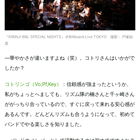
『KIRINJI BBL SPECIAL NIGHTS』＠Billboard Live TOKYO 撮影：戸塚由
真
―華やかさが違いますよね（笑）。コトリさんはいかがで
したか？
コトリンゴ（Vo,Pf,Key）
：信頼感が強まったというか、
私がちょっとへましても、リズム隊の楠さんと千ヶ崎さん
ががっちり合っているので、すぐに戻って来れる安心感が
あるんです。どんどんリズムも合うようになって、初めて
バンドでやる楽しさを知りました。