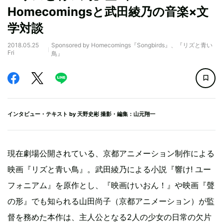
Homecomingsと武田綾乃の音楽×文
学対談
2018.05.25
Sponsored by Homecomings『Songbirds』、『リズと青い
Fri
鳥』
インタビュー・テキスト by
天野史彬
撮影・編集：山元翔一
現在劇場公開されている、京都アニメーション制作による
映画『リズと青い鳥』。武田綾乃による小説『響け! ユー
フォニアム』を原作とし、『映画けいおん！』や映画『聲
の形』でも知られる山田尚子（京都アニメーション）が監
督を務めた本作は、主人公となる2人の少女の日常の欠片