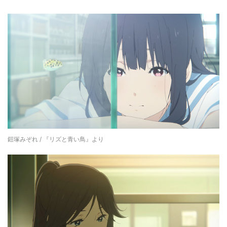
鎧塚みぞれ / 『リズと青い鳥』より