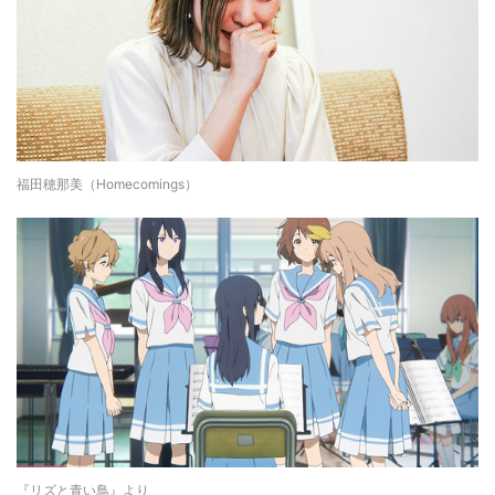
福田穂那美（Homecomings）
『リズと青い鳥』より