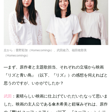
左から：畳野彩加（Homecomings）、武田綾乃、福田穂那美
（Homecomings）
—まず、原作者と主題歌担当、それぞれの立場から映画
『リズと青い鳥』（以下、『リズ』）の感想を伺えればと
思うのですが、いかがでしたか？
武田
：素晴らしい映画に仕上げていただいたなって思いま
した。映画の主人公である傘木希美と鎧塚みぞれは、原作