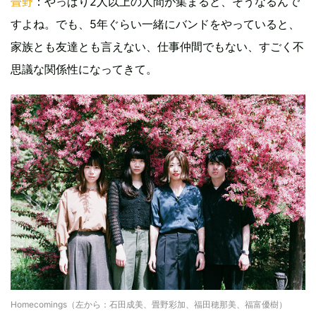
畳野
：やっぱり2人以上の人間が集まると、そうなるんで
すよね。でも、5年ぐらい一緒にバンドをやっていると、
家族とも友達とも言えない、仕事仲間でもない、すごく不
思議な関係性になってきて。
Homecomings（左から：石田成美、畳野彩加、福田穂那美、福富優樹）