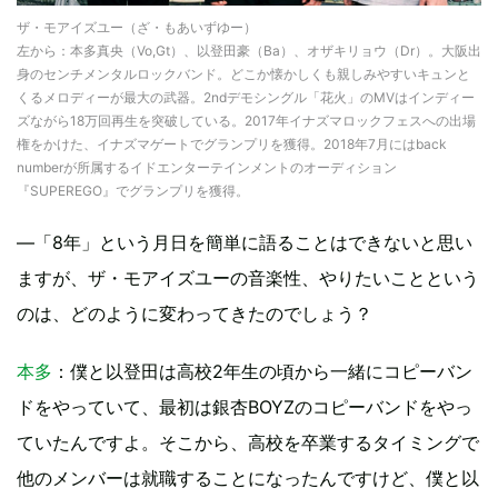
ザ・モアイズユー（ざ・もあいずゆー）
左から：本多真央（Vo,Gt）、以登田豪（Ba）、オザキリョウ（Dr）。大阪出
身のセンチメンタルロックバンド。どこか懐かしくも親しみやすいキュンと
くるメロディーが最大の武器。2ndデモシングル「花火」のMVはインディー
ズながら18万回再生を突破している。2017年イナズマロックフェスへの出場
権をかけた、イナズマゲートでグランプリを獲得。2018年7月にはback
numberが所属するイドエンターテインメントのオーディション
『SUPEREGO』でグランプリを獲得。
—「8年」という月日を簡単に語ることはできないと思い
ますが、ザ・モアイズユーの音楽性、やりたいことという
のは、どのように変わってきたのでしょう？
本多
：僕と以登田は高校2年生の頃から一緒にコピーバン
ドをやっていて、最初は銀杏BOYZのコピーバンドをやっ
ていたんですよ。そこから、高校を卒業するタイミングで
他のメンバーは就職することになったんですけど、僕と以