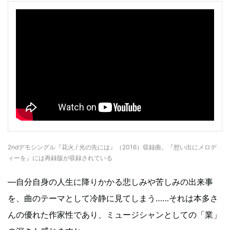
2ndデモシングル『花火 / 光の先には』（2016）収録曲。『想い出にメロデ
ィーを』には再録版が収録されている
—自分自身の人生に降りかかる悲しみや苦しみの出来事
を、曲のテーマとして冷静に見てしまう……それは本多さ
んの優れた作家性であり、ミュージシャンとしての「業」